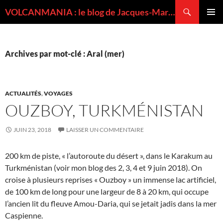
Recherche
VOLCANMANIA : le blog de Jacques-Marie BARDINTZEFF, volcanologue
ALLER
MENU
AU
PRINCI
CONTENU
Archives par mot-clé : Aral (mer)
ACTUALITÉS
,
VOYAGES
OUZBOY, TURKMÉNISTAN
JUIN 23, 2018
LAISSER UN COMMENTAIRE
200 km de piste, « l’autoroute du désert », dans le Karakum au
Turkménistan (voir mon blog des 2, 3, 4 et 9 juin 2018). On
croise à plusieurs reprises « Ouzboy » un immense lac artificiel,
de 100 km de long pour une largeur de 8 à 20 km, qui occupe
l’ancien lit du fleuve Amou-Daria, qui se jetait jadis dans la mer
Caspienne.