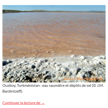
Ouzboy, Turkménistan : eau saumâtre et dépôts de sel (© J.M.
Bardintzeff).
Ouzboy, Turkménistan
Continuer la lecture de
→