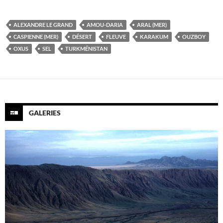
ALEXANDRE LE GRAND
AMOU-DARIA
ARAL (MER)
CASPIENNE (MER)
DÉSERT
FLEUVE
KARAKUM
OUZBOY
OXUS
SEL
TURKMÉNISTAN
GALERIES