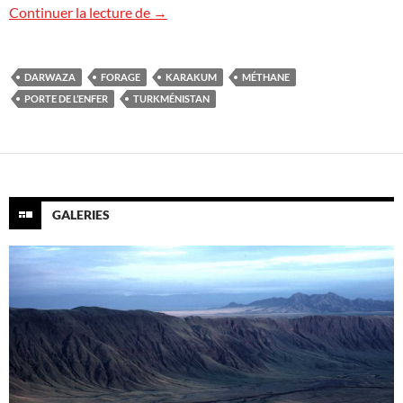
Darwaza, la Porte de l’enfer
Continuer la lecture de
→
DARWAZA
FORAGE
KARAKUM
MÉTHANE
PORTE DE L’ENFER
TURKMÉNISTAN
GALERIES