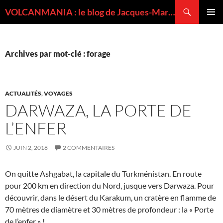
Recherche
VOLCANMANIA : le blog de Jacques-Marie BARDINTZEFF, volcanologue
ALLER
MENU
AU
PRINCI
CONTENU
Archives par mot-clé : forage
ACTUALITÉS
,
VOYAGES
DARWAZA, LA PORTE DE
L’ENFER
JUIN 2, 2018
2 COMMENTAIRES
On quitte Ashgabat, la capitale du Turkménistan. En route
pour 200 km en direction du Nord, jusque vers Darwaza. Pour
découvrir, dans le désert du Karakum, un cratère en flamme de
70 mètres de diamètre et 30 mètres de profondeur : la « Porte
de l’enfer » !