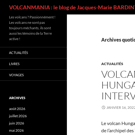
Recherche
VOLCANMANIA : le blog de Jacques-Marie BARDINT
Les volcans ? Passionnément !
Les volcans ne sont pas
toujours méchants, ils sont
aussi les témoins de la Terre
active !
Archives quotid
ACTUALITÉS
ACTUALITÉS
LIVRES
VOLCA
VOYAGES
HUNGA 
INTERV
ARCHIVES
JANVIER 16, 202
août 2026
juillet 2026
Le volcan Hunga 
juin 2026
de l’archipel de
mai 2026