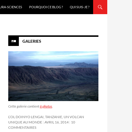
URA-SCIENCES
POURQUOI CE BLOG ?
QUI SUIS-JE ?
GALERIES
Cette galerie contient
6 photos
.
L’OL DOINYO LENGAI, TANZANIE, UN VOLCAN
UNIQUE AU MONDE
AVRIL 16, 2014
10
COMMENTAIRES