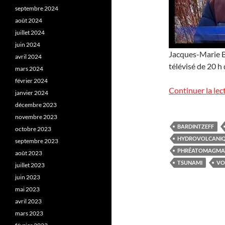
septembre 2024
août 2024
juillet 2024
juin 2024
Jacques-Marie Ba
avril 2024
télévisé de 20 h
mars 2024
février 2024
Continuer la lec
janvier 2024
décembre 2023
novembre 2023
BARDINTZEFF
octobre 2023
HYDROVOLCANI
septembre 2023
PHRÉATOMAGMA
août 2023
TSUNAMI
VO
juillet 2023
juin 2023
mai 2023
avril 2023
mars 2023