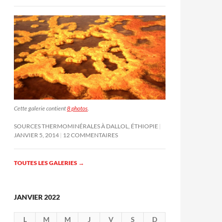
Cette galerie contient
8 photos
.
SOURCES THERMOMINÉRALES À DALLOL, ÉTHIOPIE
JANVIER 5, 2014
12 COMMENTAIRES
TOUTES LES GALERIES
→
JANVIER 2022
L
M
M
J
V
S
D