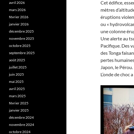
Cet édifice, ess
avril 2026
mètres d’altitu
mars 2026
éruptions viole
février 2026
ou « hydrovolcan
janvier 2026
une colonne érup
décembre 2025
Une alerte au ts
novembre 2025
Pacifique. Des va
octobre 2025
des Tonga faisa
septembre 2025
pertes humaines. 
août 2025
Japon, le Pérou.
juillet 2025
L’onde de choc a
juin 2025
mai 2025
avril 2025
mars 2025
février 2025
janvier 2025
décembre 2024
novembre 2024
octobre 2024