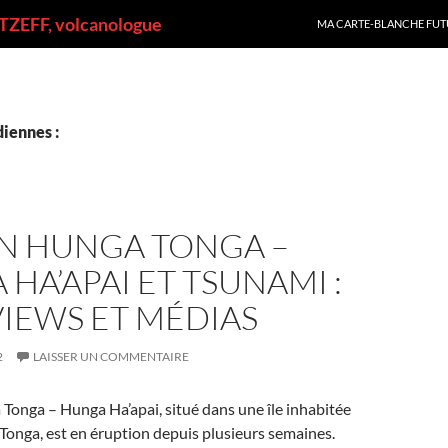
ALLER AU CONTENU
ZEFF, volcanologue
MA CARTE-BLANCHE FUT
iennes :
N HUNGA TONGA –
HA’APAI ET TSUNAMI :
IEWS ET MÉDIAS
2
LAISSER UN COMMENTAIRE
Tonga – Hunga Ha’apai, situé dans une île inhabitée
s Tonga, est en éruption depuis plusieurs semaines.