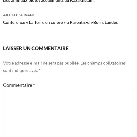
des
Des animaux plutôt accueillants au Kazakhstan !
articles
ARTICLE SUIVANT
Conférence « La Terre en colère » à Parentis-en-Born, Landes
LAISSER UN COMMENTAIRE
Votre adresse e-mail ne sera pas publiée.
Les champs obligatoires
sont indiqués avec
*
Commentaire
*