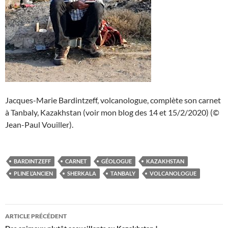
Jacques-Marie Bardintzeff, volcanologue, complète son carnet
à Tanbaly, Kazakhstan (voir mon blog des 14 et 15/2/2020) (©
Jean-Paul Vouiller).
BARDINTZEFF
CARNET
GÉOLOGUE
KAZAKHSTAN
PLINE L’ANCIEN
SHERKALA
TANBALY
VOLCANOLOGUE
Navigation
ARTICLE PRÉCÉDENT