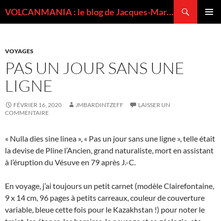
Recherche
VOLCANMANIA : le blog de Jacques-Marie BARDINTZEFF, volcanologue
ALLER
MENU
AU
PRINCI
CONTENU
VOYAGES
PAS UN JOUR SANS UNE
LIGNE
FÉVRIER 16, 2020
JMBARDINTZEFF
LAISSER UN
COMMENTAIRE
« Nulla dies sine linea », « Pas un jour sans une ligne », telle était
la devise de Pline l’Ancien, grand naturaliste, mort en assistant
à l’éruption du Vésuve en 79 après J.-C.
En voyage, j’ai toujours un petit carnet (modèle Clairefontaine,
9 x 14 cm, 96 pages à petits carreaux, couleur de couverture
variable, bleue cette fois pour le Kazakhstan !) pour noter le