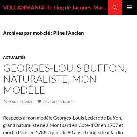
Recherche
VOLCANMANIA : le blog de Jacques-Marie BARDINTZEFF, volcanologue
ALLER
MENU
AU
PRINCI
CONTENU
Archives par mot-clé : Pline l’Ancien
ACTUALITÉS
GEORGES-LOUIS BUFFON,
NATURALISTE, MON
MODÈLE
MARS 11, 2020
2 COMMENTAIRES
Respects à mon modèle Georges-Louis Leclerc de Buffon,
grand naturaliste né à Montbard en Côte-d’Or en 1707 et
mort à Paris en 1788, à plus de 80 ans. Il dirigea le « Jardin