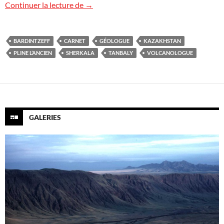
Pas un jour sans une ligne
Continuer la lecture de
→
BARDINTZEFF
CARNET
GÉOLOGUE
KAZAKHSTAN
PLINE L’ANCIEN
SHERKALA
TANBALY
VOLCANOLOGUE
GALERIES