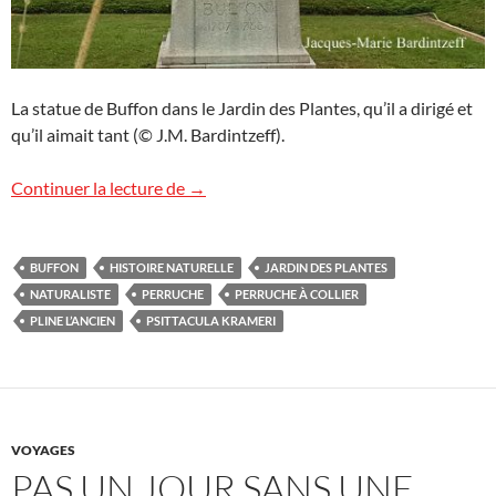
La statue de Buffon dans le Jardin des Plantes, qu’il a dirigé et
qu’il aimait tant (© J.M. Bardintzeff).
Georges-Louis Buffon, naturaliste, mon
Continuer la lecture de
→
BUFFON
HISTOIRE NATURELLE
JARDIN DES PLANTES
NATURALISTE
PERRUCHE
PERRUCHE À COLLIER
PLINE L’ANCIEN
PSITTACULA KRAMERI
VOYAGES
PAS UN JOUR SANS UNE