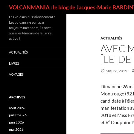
Recherche
VOLCANMANIA : le blog de Jacques-Marie BARDINT
Les volcans ? Passionnément !
Les volcans ne sont pas
toujours méchants, ils sont
aussi les témoins de la Terre
ACTUALITÉS
active !
AVEC M
ACTUALITÉS
ÎLE-DE
LIVRES
MAI 26, 2019
VOYAGES
Dimanche 26 mai 
Montrouge (92120
ARCHIVES
candidate à l’él
manifestation av
août 2026
2018 et Miss Fr
juillet 2026
e
et 6
Dauphine M
juin 2026
mai 2026