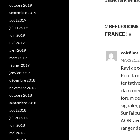
octobre 2019
septembre 2019
août 2019
2 RÉFLEXIONS 
juillet 2019
FRANCE ! »
juin 2019
mai 2019
avril 2019
voirfilms
mars 2019
MARS 21, 2
février 2019
Ravi de t
janvier 2019
Pour la 
décembre 2018
tentative
novembre 2018
clairement
octobre 2018
forum des
septembre 2018
signaler,
août 2018
Sur l’alb
juillet 2018
AOR, avec
juin 2018
ranger da
mai 2018