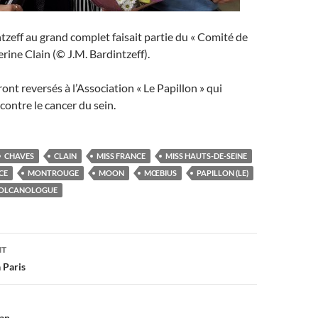
ntzeff au grand complet faisait partie du « Comité de
erine Clain (© J.M. Bardintzeff).
ont reversés à l’Association « Le Papillon » qui
 contre le cancer du sein.
CHAVES
CLAIN
MISS FRANCE
MISS HAUTS-DE-SEINE
CE
MONTROUGE
MOON
MŒBIUS
PAPILLON (LE)
OLCANOLOGUE
on
NT
 Paris
tan