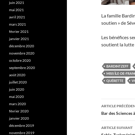
juin 2021
mai 2021
La famille Bardi
avril 2021
soutien » de Sév
mars 2021
février 2021
Les bénéfices ser
janvier 2021
soutient la lutte
décembre 2020
novembre 2020
octobre 2020
BARDINTZEFF
septembre 2020
MISS ÎLE-DE-FRAN
août 2020
QUÉRETTE
V
juillet 2020
juin 2020
mai 2020
Navigati
mars 2020
ARTICLE PRÉCÉDE
février 2020
des
Bar des Sciences à
janvier 2020
articles
décembre 2019
ARTICLE SUIVANT
novembre 2019
Sable, Turkménis