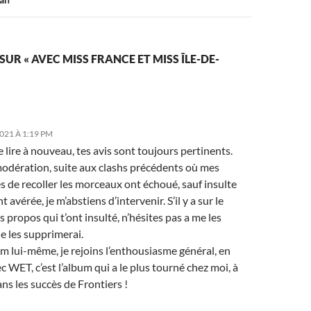
SUR « AVEC MISS FRANCE ET MISS ÎLE-DE-
021 À 1:19 PM
e lire à nouveau, tes avis sont toujours pertinents.
modération, suite aux clashs précédents où mes
s de recoller les morceaux ont échoué, sauf insulte
 avérée, je m’abstiens d’intervenir. S’il y a sur le
 propos qui t’ont insulté, n’hésites pas a me les
 je les supprimerai.
um lui-même, je rejoins l’enthousiasme général, en
 WET, c’est l’album qui a le plus tourné chez moi, à
ns les succès de Frontiers !