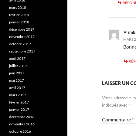
avril 2018
RÉPON
mars 2018
février 2018
janvier 2018
décembre 2017
jmb
novembre 2017
MARS 22
octobre 2017
Bonne
septembre 2017
août 2017
RÉ
juillet 2017
juin 2017
mai 2017
LAISSER UN 
avril 2017
mars 2017
Votre adresse e-ma
février 2017
indiqués avec
*
janvier 2017
décembre 2016
Commentaire
*
novembre 2016
octobre 2016