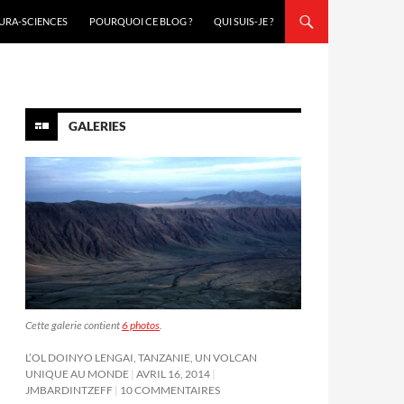
URA-SCIENCES
POURQUOI CE BLOG ?
QUI SUIS-JE ?
GALERIES
Cette galerie contient
6 photos
.
L’OL DOINYO LENGAI, TANZANIE, UN VOLCAN
UNIQUE AU MONDE
AVRIL 16, 2014
JMBARDINTZEFF
10 COMMENTAIRES