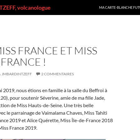
ALLER AU CONTENU
ZEFF, volcanologue
MA CARTE-BLANCHE FUT
ISS FRANCE ET MISS
-FRANCE !
JMBARDINTZEFF
2 COMMENTAIRES
2019, nous étions en famille à la salle du Beffroi à
), pour soutenir Séverine, amie de ma fille Jade,
ection de Miss Hauts-de-Seine. Une très belle
ec le parrainage de Vaimalama Chaves, Miss Tahiti
ance 2019 et Alice Quérette, Miss Île-de-France 2018
iss France 2019.