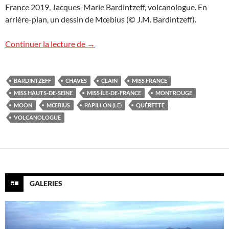
France 2019, Jacques-Marie Bardintzeff, volcanologue. En
arrière-plan, un dessin de Mœbius (© J.M. Bardintzeff).
Avec Miss France et Miss Île-de-France !
Continuer la lecture de
→
BARDINTZEFF
CHAVES
CLAIN
MISS FRANCE
MISS HAUTS-DE-SEINE
MISS ÎLE-DE-FRANCE
MONTROUGE
MOON
MŒBIUS
PAPILLON (LE)
QUÉRETTE
VOLCANOLOGUE
GALERIES