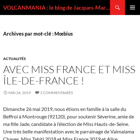
Recherche
VOLCANMANIA : le blog de Jacques-Marie BARDINTZEFF, volcanologue
ALLER
MENU
AU
PRINCI
CONTENU
Archives par mot-clé : Mœbius
ACTUALITÉS
AVEC MISS FRANCE ET MISS
ÎLE-DE-FRANCE !
MAI 26, 2019
2 COMMENTAIRES
Dimanche 26 mai 2019, nous étions en famille à la salle du
Beffroi à Montrouge (92120), pour soutenir Séverine, amie de
ma fille Jade, candidate à l’élection de Miss Hauts-de-Seine.
Une très belle manifestation avec le parrainage de Vaimalama
Chaves, Miss Tahiti 2018 et Miss France 2019 et Alice