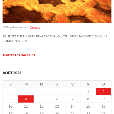
Cette galerie contient
8 photos
.
SOURCES THERMOMINÉRALES À DALLOL, ÉTHIOPIE
JANVIER 5, 2014
12
COMMENTAIRES
TOUTES LES GALERIES
→
AOÛT 2026
L
M
M
J
V
S
D
1
2
3
4
5
6
7
8
9
10
11
12
13
14
15
16
17
18
19
20
21
22
23