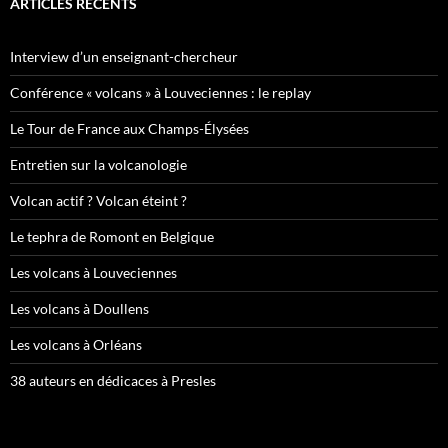
ARTICLES RÉCENTS
Interview d’un enseignant-chercheur
Conférence « volcans » à Louveciennes : le replay
Le Tour de France aux Champs-Élysées
Entretien sur la volcanologie
Volcan actif ? Volcan éteint ?
Le tephra de Romont en Belgique
Les volcans à Louveciennes
Les volcans à Doullens
Les volcans à Orléans
38 auteurs en dédicaces à Presles