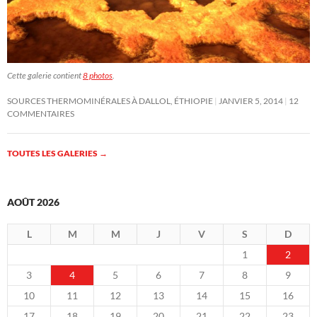
Cette galerie contient
8 photos
.
SOURCES THERMOMINÉRALES À DALLOL, ÉTHIOPIE
JANVIER 5, 2014
12
COMMENTAIRES
TOUTES LES GALERIES
→
AOÛT 2026
L
M
M
J
V
S
D
1
2
3
4
5
6
7
8
9
10
11
12
13
14
15
16
17
18
19
20
21
22
23