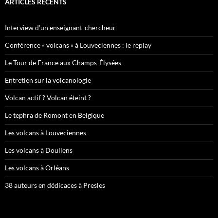
ARTICLES RÉCENTS
Interview d’un enseignant-chercheur
Conférence « volcans » à Louveciennes : le replay
Le Tour de France aux Champs-Élysées
Entretien sur la volcanologie
Volcan actif ? Volcan éteint ?
Le tephra de Romont en Belgique
Les volcans à Louveciennes
Les volcans à Doullens
Les volcans à Orléans
38 auteurs en dédicaces à Presles