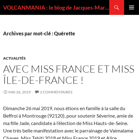
Recherche
VOLCANMANIA : le blog de Jacques-Marie BARDINTZEFF, volcanologue
ALLER
MENU
AU
PRINCI
CONTENU
Archives par mot-clé : Quérette
ACTUALITÉS
AVEC MISS FRANCE ET MISS
ÎLE-DE-FRANCE !
MAI 26, 2019
2 COMMENTAIRES
Dimanche 26 mai 2019, nous étions en famille à la salle du
Beffroi à Montrouge (92120), pour soutenir Séverine, amie de
ma fille Jade, candidate à l’élection de Miss Hauts-de-Seine.
Une très belle manifestation avec le parrainage de Vaimalama
Chaves, Miss Tahiti 2018 et Miss France 2019 et Alice