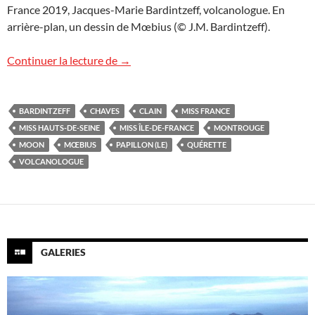
France 2019, Jacques-Marie Bardintzeff, volcanologue. En
arrière-plan, un dessin de Mœbius (© J.M. Bardintzeff).
Avec Miss France et Miss Île-de-France !
Continuer la lecture de
→
BARDINTZEFF
CHAVES
CLAIN
MISS FRANCE
MISS HAUTS-DE-SEINE
MISS ÎLE-DE-FRANCE
MONTROUGE
MOON
MŒBIUS
PAPILLON (LE)
QUÉRETTE
VOLCANOLOGUE
GALERIES