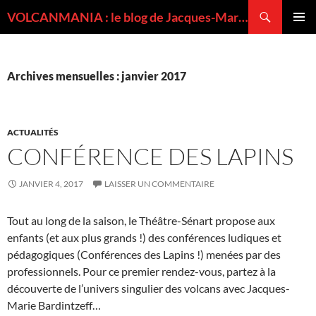
Recherche
VOLCANMANIA : le blog de Jacques-Marie BARDINTZEFF, volcanologue
ALLER
MENU
AU
PRINCI
CONTENU
Archives mensuelles : janvier 2017
ACTUALITÉS
CONFÉRENCE DES LAPINS
JANVIER 4, 2017
LAISSER UN COMMENTAIRE
Tout au long de la saison, le Théâtre-Sénart propose aux
enfants (et aux plus grands !) des conférences ludiques et
pédagogiques (Conférences des Lapins !) menées par des
professionnels. Pour ce premier rendez-vous, partez à la
découverte de l’univers singulier des volcans avec Jacques-
Marie Bardintzeff…