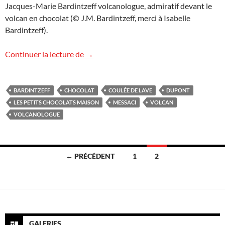
Jacques-Marie Bardintzeff volcanologue, admiratif devant le
volcan en chocolat (© J.M. Bardintzeff, merci à Isabelle
Bardintzeff).
Volcan en chocolat
Continuer la lecture de
→
BARDINTZEFF
CHOCOLAT
COULÉE DE LAVE
DUPONT
LES PETITS CHOCOLATS MAISON
MESSACI
VOLCAN
VOLCANOLOGUE
Navigation
← PRÉCÉDENT
1
2
des
articles
GALERIES