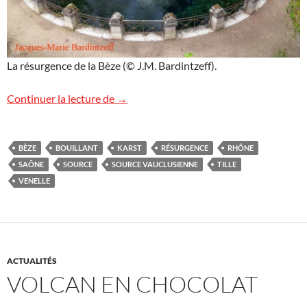
La résurgence de la Bèze (© J.M. Bardintzeff).
Le « bouillant » de la Bèze
Continuer la lecture de
→
BÈZE
BOUILLANT
KARST
RÉSURGENCE
RHÔNE
SAÔNE
SOURCE
SOURCE VAUCLUSIENNE
TILLE
VENELLE
ACTUALITÉS
VOLCAN EN CHOCOLAT