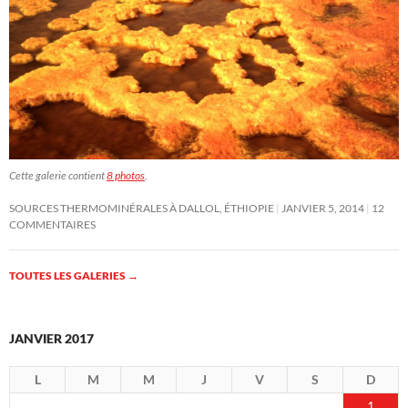
Cette galerie contient
8 photos
.
SOURCES THERMOMINÉRALES À DALLOL, ÉTHIOPIE
JANVIER 5, 2014
12
COMMENTAIRES
TOUTES LES GALERIES
→
JANVIER 2017
L
M
M
J
V
S
D
1