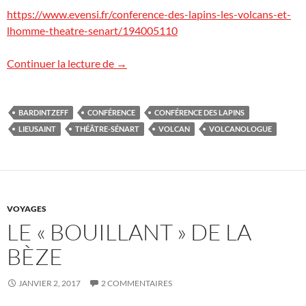
https://www.evensi.fr/conference-des-lapins-les-volcans-et-
lhomme-theatre-senart/194005110
Conférence des Lapins
Continuer la lecture de
→
BARDINTZEFF
CONFÉRENCE
CONFÉRENCE DES LAPINS
LIEUSAINT
THÉÂTRE-SÉNART
VOLCAN
VOLCANOLOGUE
VOYAGES
LE « BOUILLANT » DE LA
BÈZE
JANVIER 2, 2017
2 COMMENTAIRES