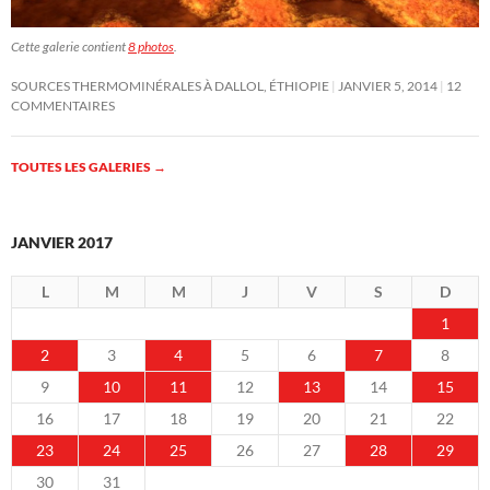
Cette galerie contient
8 photos
.
SOURCES THERMOMINÉRALES À DALLOL, ÉTHIOPIE
JANVIER 5, 2014
12
COMMENTAIRES
TOUTES LES GALERIES
→
JANVIER 2017
L
M
M
J
V
S
D
1
2
3
4
5
6
7
8
9
10
11
12
13
14
15
16
17
18
19
20
21
22
23
24
25
26
27
28
29
30
31