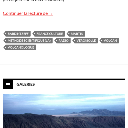
Réécoutez « Volcans » sur France Cultur
Continuer la lecture de
→
BARDINTZEFF
FRANCE CULTURE
MARTIN
MÉTHODE SCIENTIFIQUE (LA)
RADIO
VERGNIOLLE
VOLCAN
VOLCANOLOGUE
GALERIES