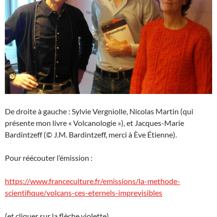
De droite à gauche : Sylvie Vergniolle, Nicolas Martin (qui
présente mon livre « Volcanologie »), et Jacques-Marie
Bardintzeff (© J.M. Bardintzeff, merci à Ève Étienne).
Pour réécouter l’émission :
https://www.franceculture.fr/emissions/la-methode-
scientifique/volcans-ces-eternels-imprevisibles
(et cliquer sur la flèche violette)