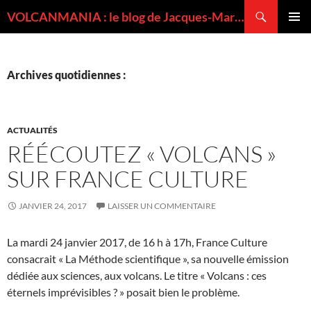
Recherche
VOLCANMANIA : le blog de Jacques-Marie BARDINTZEFF, volcanologue
ALLER
MENU
AU
PRINCI
CONTENU
Archives quotidiennes :
ACTUALITÉS
RÉÉCOUTEZ « VOLCANS »
SUR FRANCE CULTURE
JANVIER 24, 2017
LAISSER UN COMMENTAIRE
La mardi 24 janvier 2017, de 16 h à 17h, France Culture
consacrait « La Méthode scientifique », sa nouvelle émission
dédiée aux sciences, aux volcans. Le titre « Volcans : ces
éternels imprévisibles ? » posait bien le problème.