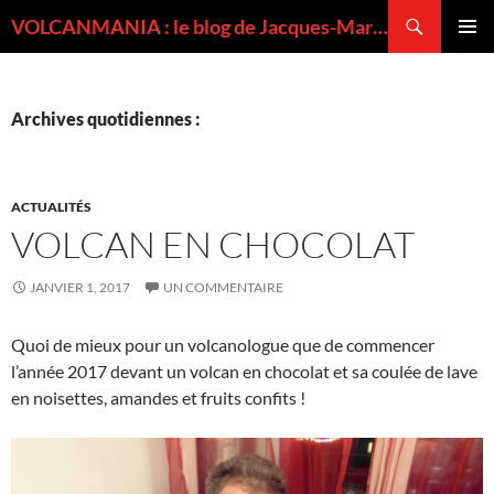
Recherche
VOLCANMANIA : le blog de Jacques-Marie BARDINTZEFF, volcanologue
ALLER
MENU
AU
PRINCI
CONTENU
Archives quotidiennes :
ACTUALITÉS
VOLCAN EN CHOCOLAT
JANVIER 1, 2017
UN COMMENTAIRE
Quoi de mieux pour un volcanologue que de commencer
l’année 2017 devant un volcan en chocolat et sa coulée de lave
en noisettes, amandes et fruits confits !