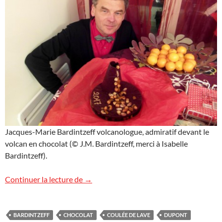
Jacques-Marie Bardintzeff volcanologue, admiratif devant le
volcan en chocolat (© J.M. Bardintzeff, merci à Isabelle
Bardintzeff).
Volcan en chocolat
Continuer la lecture de
→
BARDINTZEFF
CHOCOLAT
COULÉE DE LAVE
DUPONT