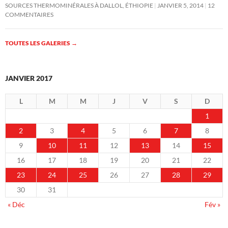
SOURCES THERMOMINÉRALES À DALLOL, ÉTHIOPIE
JANVIER 5, 2014
12
COMMENTAIRES
TOUTES LES GALERIES
→
JANVIER 2017
L
M
M
J
V
S
D
1
2
3
4
5
6
7
8
9
10
11
12
13
14
15
16
17
18
19
20
21
22
23
24
25
26
27
28
29
30
31
« Déc
Fév »