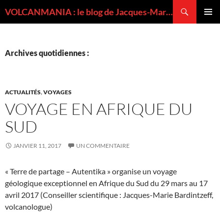
Recherche
VOLCANMANIA : le blog de Jacques-Marie BARDINTZEFF, volcanologue
ALLER
MENU
AU
PRINCI
CONTENU
Archives quotidiennes :
ACTUALITÉS
,
VOYAGES
VOYAGE EN AFRIQUE DU
SUD
JANVIER 11, 2017
UN COMMENTAIRE
« Terre de partage – Autentika » organise un voyage
géologique exceptionnel en Afrique du Sud du 29 mars au 17
avril 2017 (Conseiller scientifique : Jacques-Marie Bardintzeff,
volcanologue)