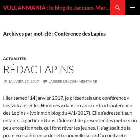
Recherche
VOLCANMANIA : le blog de Jacques-Marie BARDINTZEFF, volcanologue
ALLER
MENU
AU
PRINCI
CONTENU
Archives par mot-clé : Conférence des Lapins
ACTUALITÉS
RÉDAC LAPINS
JANVIER 15, 2017
LAISSER UN COMMENTAIRE
Hier samedi 14 janvier 2017, je présentais une conférence «
Les volcans et les Hommes » dans le cadre de la « Conférence
des Lapins » (voir mon blog du 4/1/2017). Elle s’adressait aux
enfants, à partir de 8 ans. L’idée est de présenter des métiers un
peu exceptionnels, qui font rêver les jeunes. Il s’agissait de la
première conférence de cette nouvelle série. L’accueil a été