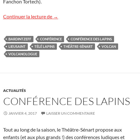
Fanchon Tortech).
Rédac Lapins
Continuer la lecture de
→
BARDINTZEFF
CONFÉRENCE
CONFÉRENCE DES LAPINS
LIEUSAINT
TÉLÉ LAPINS
THÉÂTRE-SÉNART
VOLCAN
VOLCANOLOGUE
ACTUALITÉS
CONFÉRENCE DES LAPINS
JANVIER 4, 2017
LAISSER UN COMMENTAIRE
Tout au long de la saison, le Théâtre-Sénart propose aux
enfants (et aux plus grands !) des conférences ludiques et