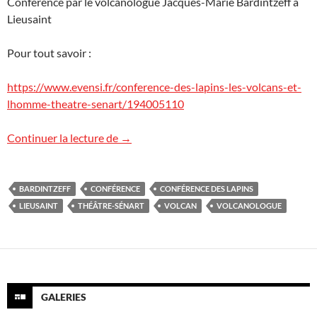
Conférence par le volcanologue Jacques-Marie Bardintzeff à
Lieusaint
Pour tout savoir :
https://www.evensi.fr/conference-des-lapins-les-volcans-et-
lhomme-theatre-senart/194005110
Conférence des Lapins
Continuer la lecture de
→
BARDINTZEFF
CONFÉRENCE
CONFÉRENCE DES LAPINS
LIEUSAINT
THÉÂTRE-SÉNART
VOLCAN
VOLCANOLOGUE
GALERIES