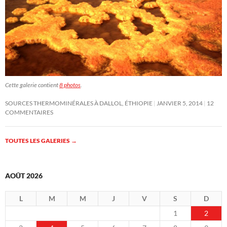
Cette galerie contient
8 photos
.
SOURCES THERMOMINÉRALES À DALLOL, ÉTHIOPIE
JANVIER 5, 2014
12
COMMENTAIRES
TOUTES LES GALERIES
→
AOÛT 2026
L
M
M
J
V
S
D
1
2