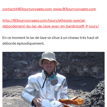
contact@80joursvoyages.com
,
www.80joursvoyages.com
http://80joursvoyages.com/tours/ethiopie-special-
debordement-du-lac-de-lave-avec-jm-bardintzeff-9-jours/
En ce moment le lac de lave se situe à un niveau très haut et
déborde épisodiquement.