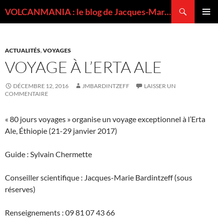
Recherche
VOLCANMANIA : le blog de Jacques-Marie BARDINTZEFF, volcanologue
ALLER
MENU
AU
PRINCI
CONTENU
ACTUALITÉS
,
VOYAGES
VOYAGE À L’ERTA ALE
DÉCEMBRE 12, 2016
JMBARDINTZEFF
LAISSER UN
COMMENTAIRE
« 80 jours voyages » organise un voyage exceptionnel à l’Erta
Ale, Éthiopie (21-29 janvier 2017)
Guide : Sylvain Chermette
Conseiller scientifique : Jacques-Marie Bardintzeff (sous
réserves)
Renseignements : 09 81 07 43 66