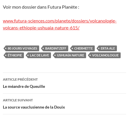
Voir mon dossier dans Futura Planète :
www.futura-sciences.com/planete/dossiers/volcanologie-
volcans-ethiopie-ushuaia-nature-615/
80 JOURS VOYAGES
BARDINTZEFF
CHERMETTE
ERTA ALE
ÉTHIOPIE
LAC DE LAVE
USHUAÏA NATURE
VOLCANOLOGUE
Navigation
ARTICLE PRÉCÉDENT
des
Le méandre de Queuille
articles
ARTICLE SUIVANT
La source vauclusienne de la Douix