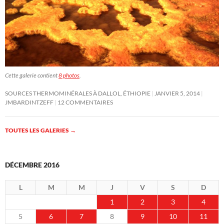
Cette galerie contient
8 photos
.
SOURCES THERMOMINÉRALES À DALLOL, ÉTHIOPIE
JANVIER 5, 2014
JMBARDINTZEFF
12 COMMENTAIRES
TOUTES LES GALERIES
→
DÉCEMBRE 2016
L
M
M
J
V
S
D
1
2
3
4
5
6
7
8
9
10
11