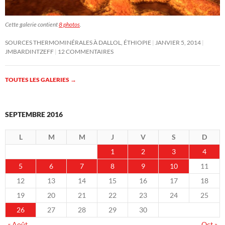
Cette galerie contient
8 photos
.
SOURCES THERMOMINÉRALES À DALLOL, ÉTHIOPIE
JANVIER 5, 2014
JMBARDINTZEFF
12 COMMENTAIRES
TOUTES LES GALERIES
→
SEPTEMBRE 2016
L
M
M
J
V
S
D
1
2
3
4
5
6
7
8
9
10
11
12
13
14
15
16
17
18
19
20
21
22
23
24
25
26
27
28
29
30
« Août
Oct »