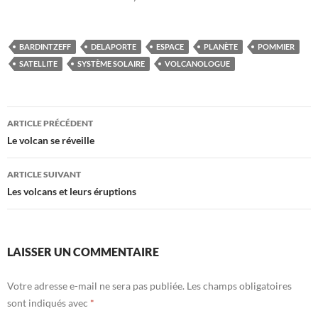
BARDINTZEFF
DELAPORTE
ESPACE
PLANÈTE
POMMIER
SATELLITE
SYSTÈME SOLAIRE
VOLCANOLOGUE
Navigation
ARTICLE PRÉCÉDENT
des
Le volcan se réveille
articles
ARTICLE SUIVANT
Les volcans et leurs éruptions
LAISSER UN COMMENTAIRE
Votre adresse e-mail ne sera pas publiée.
Les champs obligatoires
sont indiqués avec
*