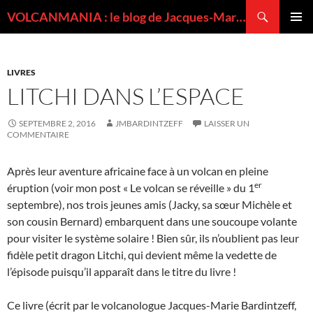
Recherche
VOLCANMANIA : le blog de Jacques-Marie BARDINTZEFF, volcanologue
ALLER
MENU
AU
PRINCI
CONTENU
LIVRES
LITCHI DANS L’ESPACE
SEPTEMBRE 2, 2016
JMBARDINTZEFF
LAISSER UN
COMMENTAIRE
Après leur aventure africaine face à un volcan en pleine
er
éruption (voir mon post « Le volcan se réveille » du 1
septembre), nos trois jeunes amis (Jacky, sa sœur Michèle et
son cousin Bernard) embarquent dans une soucoupe volante
pour visiter le système solaire ! Bien sûr, ils n’oublient pas leur
fidèle petit dragon Litchi, qui devient même la vedette de
l’épisode puisqu’il apparaît dans le titre du livre !
Ce livre (écrit par le volcanologue Jacques-Marie Bardintzeff,