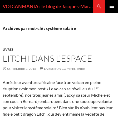
Recherche
VOLCANMANIA : le blog de Jacques-Marie BARDINTZEFF, volcanologue
ALLER
MENU
AU
PRINCI
CONTENU
Archives par mot-clé : système solaire
LIVRES
LITCHI DANS L’ESPACE
SEPTEMBRE 2, 2016
LAISSER UN COMMENTAIRE
Après leur aventure africaine face à un volcan en pleine
er
éruption (voir mon post « Le volcan se réveille » du 1
septembre), nos trois jeunes amis (Jacky, sa sœur Michèle et
son cousin Bernard) embarquent dans une soucoupe volante
pour visiter le système solaire ! Bien sûr, ils n’oublient pas leur
fidèle petit dragon Litchi, qui devient même la vedette de