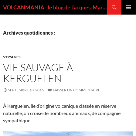
Recherche
VOLCANMANIA : le blog de Jacques-Marie BARDINTZEFF, volcanologue
ALLER
MENU
AU
PRINCI
CONTENU
Archives quotidiennes :
VOYAGES
VIE SAUVAGE À
KERGUELEN
SEPTEMBRE 10, 2016
LAISSER UN COMMENTAIRE
À Kerguelen, île d’origine volcanique classée en réserve
naturelle, on croise de nombreux animaux, de compagnie
sympathique.