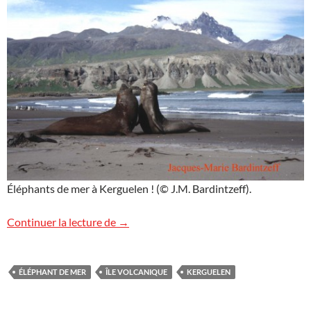
Éléphants de mer à Kerguelen ! (© J.M. Bardintzeff).
Vie sauvage à Kerguelen
Continuer la lecture de
→
ÉLÉPHANT DE MER
ÎLE VOLCANIQUE
KERGUELEN