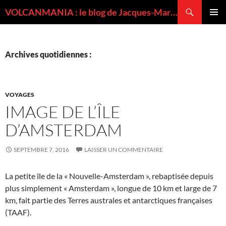
Recherche
VOLCANMANIA : le blog de Jacques-Marie BARDINTZEFF, volcanologue
ALLER
MENU
AU
PRINCI
CONTENU
Archives quotidiennes :
VOYAGES
IMAGE DE L’ÎLE
D’AMSTERDAM
SEPTEMBRE 7, 2016
LAISSER UN COMMENTAIRE
La petite île de la « Nouvelle-Amsterdam », rebaptisée depuis
plus simplement « Amsterdam », longue de 10 km et large de 7
km, fait partie des Terres australes et antarctiques françaises
(TAAF).