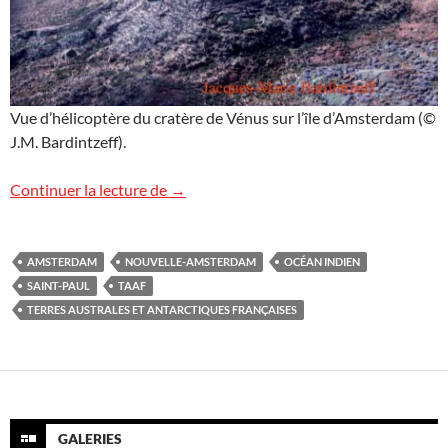
Vue d’hélicoptère du cratère de Vénus sur l’île d’Amsterdam (©
J.M. Bardintzeff).
Image de l’île d’Amsterdam
Continuer la lecture de
→
AMSTERDAM
NOUVELLE-AMSTERDAM
OCÉAN INDIEN
SAINT-PAUL
TAAF
TERRES AUSTRALES ET ANTARCTIQUES FRANÇAISES
GALERIES