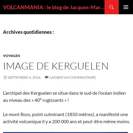
Recherche
VOLCANMANIA : le blog de Jacques-Marie BARDINTZEFF, volcanologue
ALLER
MENU
AU
PRINCI
CONTENU
Archives quotidiennes :
VOYAGES
IMAGE DE KERGUELEN
SEPTEMBRE 4, 2016
LAISSER UN COMMENTAIRE
L’archipel des Kerguelen se situe dans le sud de l’océan indien
e
au niveau des « 40
rugissants » !
Le mont Ross, point culminant (1850 mètres), a manifesté une
activité volcanique il y a 200 000 ans et peut-être même moins.