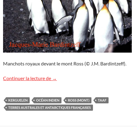
Manchots royaux devant le mont Ross (© J.M. Bardintzeff).
Image de Kerguelen
Continuer la lecture de
→
KERGUELEN
OCÉAN INDIEN
ROSS (MONT)
TAAF
TERRES AUSTRALES ET ANTARCTIQUES FRANÇAISES