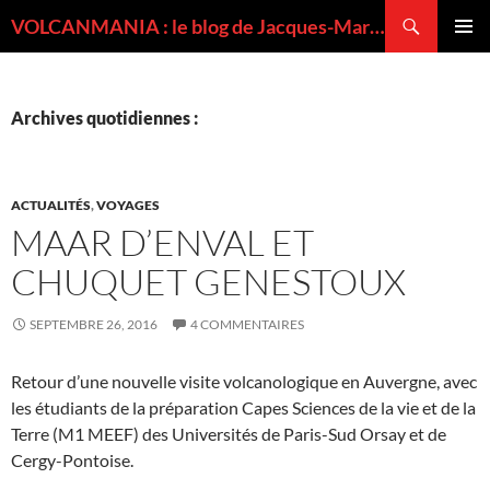
Recherche
VOLCANMANIA : le blog de Jacques-Marie BARDINTZEFF, volcanologue
ALLER
MENU
AU
PRINCI
CONTENU
Archives quotidiennes :
ACTUALITÉS
,
VOYAGES
MAAR D’ENVAL ET
CHUQUET GENESTOUX
SEPTEMBRE 26, 2016
4 COMMENTAIRES
Retour d’une nouvelle visite volcanologique en Auvergne, avec
les étudiants de la préparation Capes Sciences de la vie et de la
Terre (M1 MEEF) des Universités de Paris-Sud Orsay et de
Cergy-Pontoise.