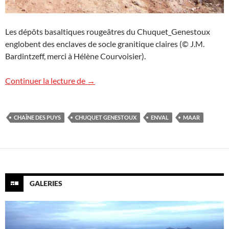
Les dépôts basaltiques rougeâtres du Chuquet_Genestoux
englobent des enclaves de socle granitique claires (© J.M.
Bardintzeff, merci à Hélène Courvoisier).
Maar d’Enval et Chuquet Genestoux
Continuer la lecture de
→
CHAÎNE DES PUYS
CHUQUET GENESTOUX
ENVAL
MAAR
GALERIES