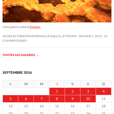
Cette galerie contient
8 photos
.
SOURCES THERMOMINÉRALES À DALLOL, ÉTHIOPIE
JANVIER 5, 2014
12
COMMENTAIRES
TOUTES LES GALERIES
→
SEPTEMBRE 2016
L
M
M
J
V
S
D
1
2
3
4
5
6
7
8
9
10
11
12
13
14
15
16
17
18
19
20
21
22
23
24
25