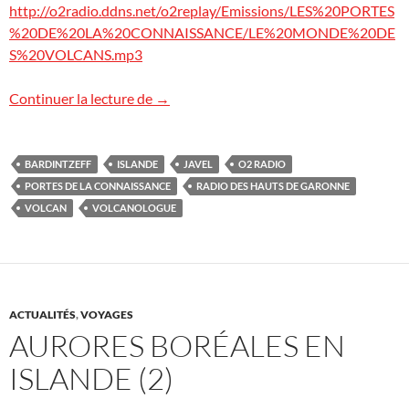
http://o2radio.ddns.net/o2replay/Emissions/LES%20PORTES
%20DE%20LA%20CONNAISSANCE/LE%20MONDE%20DE
S%20VOLCANS.mp3
O2 Radio : podcast « Volcans »
Continuer la lecture de
→
BARDINTZEFF
ISLANDE
JAVEL
O2 RADIO
PORTES DE LA CONNAISSANCE
RADIO DES HAUTS DE GARONNE
VOLCAN
VOLCANOLOGUE
ACTUALITÉS
,
VOYAGES
AURORES BORÉALES EN
ISLANDE (2)