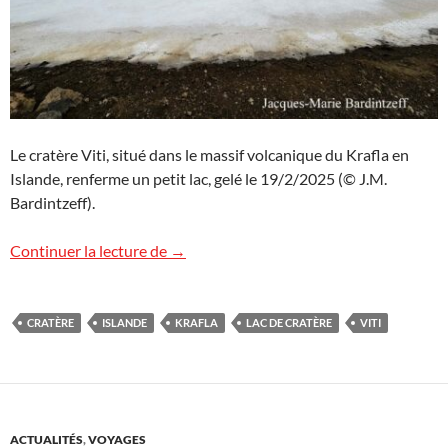
Le cratère Viti, situé dans le massif volcanique du Krafla en
Islande, renferme un petit lac, gelé le 19/2/2025 (© J.M.
Bardintzeff).
Krafla et Viti, Islande
Continuer la lecture de
→
CRATÈRE
ISLANDE
KRAFLA
LAC DE CRATÈRE
VITI
ACTUALITÉS
,
VOYAGES