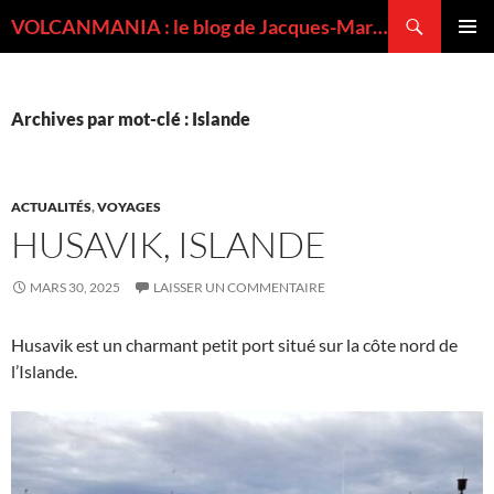
Recherche
VOLCANMANIA : le blog de Jacques-Marie BARDINTZEFF, volcanologue
ALLER
MENU
AU
PRINCI
CONTENU
Archives par mot-clé : Islande
ACTUALITÉS
,
VOYAGES
HUSAVIK, ISLANDE
MARS 30, 2025
LAISSER UN COMMENTAIRE
Husavik est un charmant petit port situé sur la côte nord de
l’Islande.