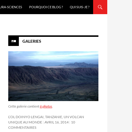
URA-SCIENCES
POURQUOI CE BLOG ?
QUI SUIS-JE ?
GALERIES
Cette galerie contient
6 photos
.
L’OL DOINYO LENGAI, TANZANIE, UN VOLCAN
UNIQUE AU MONDE
AVRIL 16, 2014
10
COMMENTAIRES