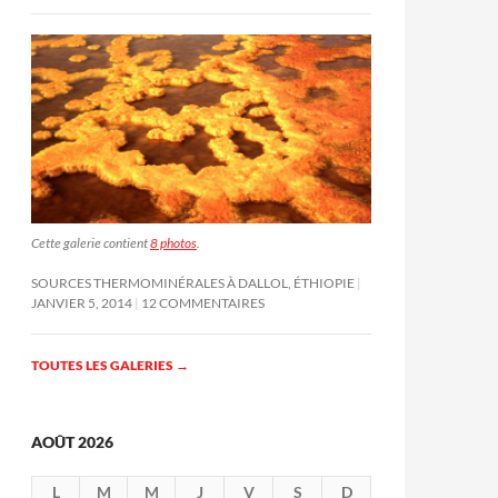
Cette galerie contient
8 photos
.
SOURCES THERMOMINÉRALES À DALLOL, ÉTHIOPIE
JANVIER 5, 2014
12 COMMENTAIRES
TOUTES LES GALERIES
→
AOÛT 2026
L
M
M
J
V
S
D