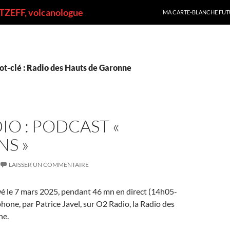
ALLER AU CONTENU
ZEFF, volcanologue
MA CARTE-BLANCHE FUT
ot-clé : Radio des Hauts de Garonne
IO : PODCAST «
S »
LAISSER UN COMMENTAIRE
ewé le 7 mars 2025, pendant 46 mn en direct (14h05-
hone, par Patrice Javel, sur O2 Radio, la Radio des
ne.