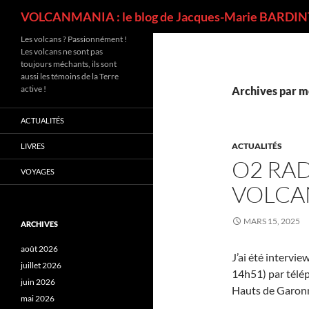
Recherche
VOLCANMANIA : le blog de Jacques-Marie BARDINT
Les volcans ? Passionnément !
Les volcans ne sont pas
toujours méchants, ils sont
aussi les témoins de la Terre
active !
Archives par m
ACTUALITÉS
ACTUALITÉS
LIVRES
O2 RAD
VOYAGES
VOLCAN
MARS 15, 2025
ARCHIVES
août 2026
J’ai été intervi
juillet 2026
14h51) par télép
juin 2026
Hauts de Garon
mai 2026