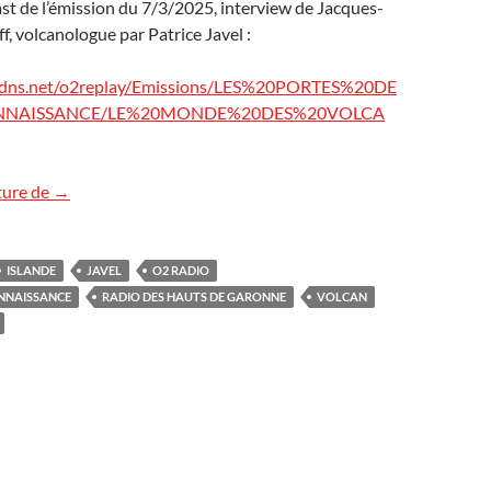
st de l’émission du 7/3/2025, interview de Jacques-
f, volcanologue par Patrice Javel :
.ddns.net/o2replay/Emissions/LES%20PORTES%20DE
NNAISSANCE/LE%20MONDE%20DES%20VOLCA
O2 Radio : podcast « Volcans »
ture de
→
ISLANDE
JAVEL
O2 RADIO
ONNAISSANCE
RADIO DES HAUTS DE GARONNE
VOLCAN