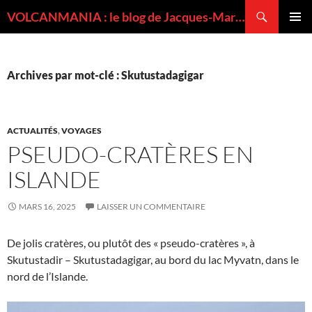
Recherche
VOLCANMANIA : le blog de Jacques-Marie BARDINTZEFF, volcanologue
ALLER
MENU
AU
PRINCI
CONTENU
Archives par mot-clé : Skutustadagigar
ACTUALITÉS
,
VOYAGES
PSEUDO-CRATÈRES EN
ISLANDE
MARS 16, 2025
LAISSER UN COMMENTAIRE
De jolis cratères, ou plutôt des « pseudo-cratères », à
Skutustadir – Skutustadagigar, au bord du lac Myvatn, dans le
nord de l’Islande.