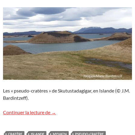
Les « pseudo-cratères » de Skutustadagigar, en Islande (© J.M.
Bardintzeff).
Skutustadagigar, Islande
Continuer la lecture de
→
CRATÈRE
ISLANDE
MYVATN
PSEUDO-CRATÈRE