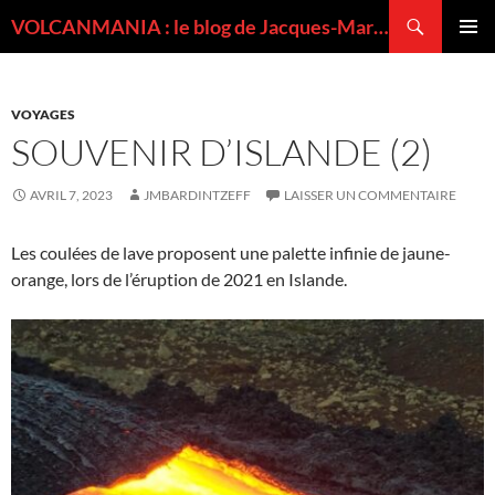
Recherche
VOLCANMANIA : le blog de Jacques-Marie BARDINTZEFF, volcanologue
ALLER
MENU
AU
PRINCI
CONTENU
VOYAGES
SOUVENIR D’ISLANDE (2)
AVRIL 7, 2023
JMBARDINTZEFF
LAISSER UN COMMENTAIRE
Les coulées de lave proposent une palette infinie de jaune-
orange, lors de l’éruption de 2021 en Islande.