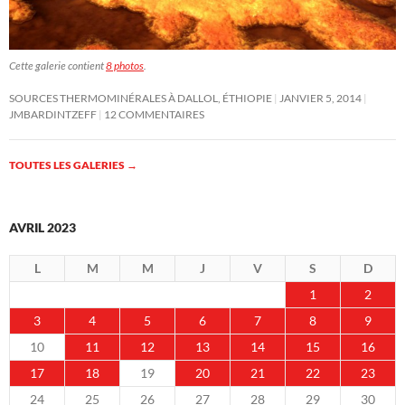
Cette galerie contient
8 photos
.
SOURCES THERMOMINÉRALES À DALLOL, ÉTHIOPIE
JANVIER 5, 2014
JMBARDINTZEFF
12 COMMENTAIRES
TOUTES LES GALERIES
→
AVRIL 2023
L
M
M
J
V
S
D
1
2
3
4
5
6
7
8
9
10
11
12
13
14
15
16
17
18
19
20
21
22
23
24
25
26
27
28
29
30