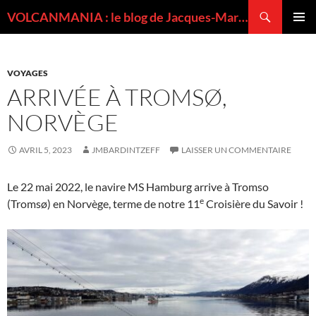
Recherche
VOLCANMANIA : le blog de Jacques-Marie BARDINTZEFF, volcanologue
ALLER
MENU
AU
PRINCI
CONTENU
VOYAGES
ARRIVÉE À TROMSØ,
NORVÈGE
AVRIL 5, 2023
JMBARDINTZEFF
LAISSER UN COMMENTAIRE
Le 22 mai 2022, le navire MS Hamburg arrive à Tromso
e
(Tromsø) en Norvège, terme de notre 11
Croisière du Savoir !