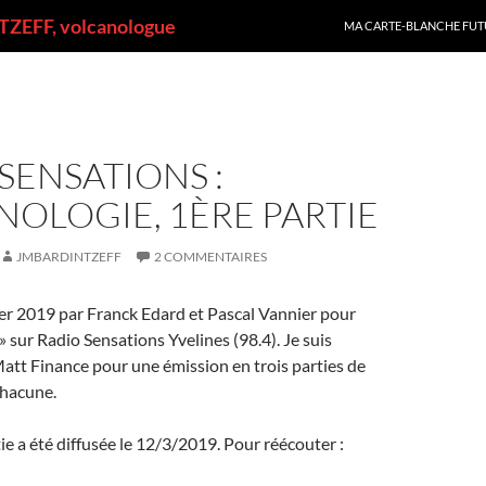
ALLER AU CONTENU
ZEFF, volcanologue
MA CARTE-BLANCHE FUT
SENSATIONS :
OLOGIE, 1ÈRE PARTIE
JMBARDINTZEFF
2 COMMENTAIRES
rier 2019 par Franck Edard et Pascal Vannier pour
» sur Radio Sensations Yvelines (98.4). Je suis
att Finance pour une émission en trois parties de
hacune.
ie a été diffusée le 12/3/2019. Pour réécouter :