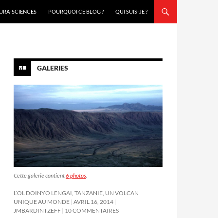
URA-SCIENCES
POURQUOI CE BLOG ?
QUI SUIS-JE ?
GALERIES
Cette galerie contient
6 photos
.
L’OL DOINYO LENGAI, TANZANIE, UN VOLCAN
UNIQUE AU MONDE
AVRIL 16, 2014
JMBARDINTZEFF
10 COMMENTAIRES