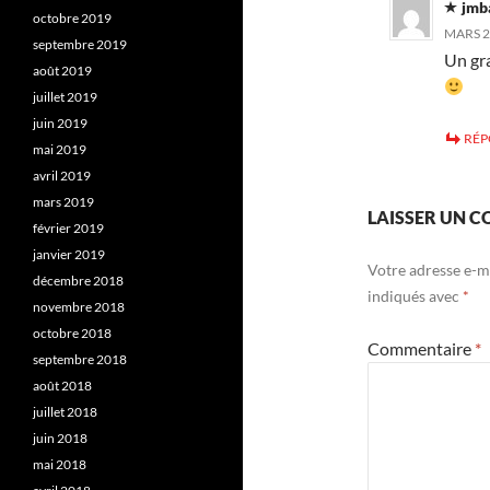
jmb
octobre 2019
MARS 22
septembre 2019
Un gra
août 2019
juillet 2019
juin 2019
RÉ
mai 2019
avril 2019
mars 2019
LAISSER UN 
février 2019
janvier 2019
Votre adresse e-ma
décembre 2018
indiqués avec
*
novembre 2018
octobre 2018
Commentaire
*
septembre 2018
août 2018
juillet 2018
juin 2018
mai 2018