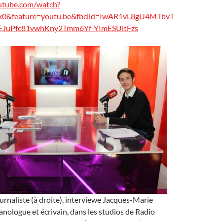
utube.com/watch?
&feature=youtu.be&fbclid=IwAR1vL8gU4MTbvT
EJuPfc81vwhKny2Tmm6Yf-YImESUltFzs
urnaliste (à droite), interviewe Jacques-Marie
canologue et écrivain, dans les studios de Radio