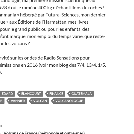
olcanologie, ma première mission scientifique au
8 d’où je ramène 400 kg d’échantillons de roches !,
anmania » hébergé par Futura-Sciences, mon dernier
gue » aux Éditions de l’Harmattan, mes livres
 pour le grand public ou pour les enfants, des
m’ont marqué, mon emploi du temps varié, que reste-
ur les volcans ?
 invité sur les ondes de Radio Sensations pour
 émissions en 2016 (voir mon blog des 7/4, 13/4, 1/5,
.
EDARD
ÉLANCOURT
FINANCE
GUATEMALA
NS
VANNIER
VOLCAN
VOLCANOLOGUE
on
NT
 : Volcans de France (métropole et outre-mer)