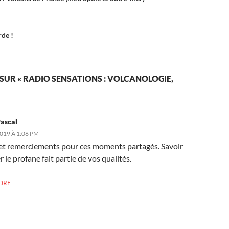
rde !
 SUR « RADIO SENSATIONS : VOLCANOLOGIE,
ascal
019 À 1:06 PM
et remerciements pour ces moments partagés. Savoir
r le profane fait partie de vos qualités.
DRE