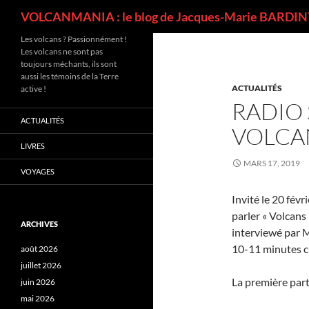
Recherche
VOLCANMANIA : le blog de Jacques-Marie BARDINT
Les volcans ? Passionnément !
Les volcans ne sont pas
toujours méchants, ils sont
aussi les témoins de la Terre
ACTUALITÉS
active !
RADIO 
ACTUALITÉS
VOLCAN
LIVRES
MARS 17, 2019
VOYAGES
Invité le 20 fév
parler « Volcans 
ARCHIVES
interviewé par M
10-11 minutes c
août 2026
juillet 2026
La première part
juin 2026
mai 2026