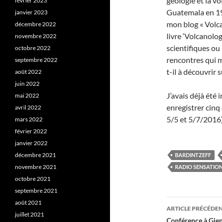
géologie et la v
février 2023
Guatemala en 197
janvier 2023
mon blog « Volc
décembre 2022
livre ‘Volcanolo
novembre 2022
scientifiques ou
octobre 2022
rencontres qui 
septembre 2022
t-il à découvrir s
août 2022
juin 2022
J’avais déjà été
mai 2022
enregistrer cinq
avril 2022
5/5 et 5/7/2016)
mars 2022
février 2022
janvier 2022
décembre 2021
BARDINTZEFF
novembre 2021
RADIO SENSATIO
octobre 2021
septembre 2021
Navigati
août 2021
ARTICLE PRÉCÉDE
juillet 2021
Conférence à Gien