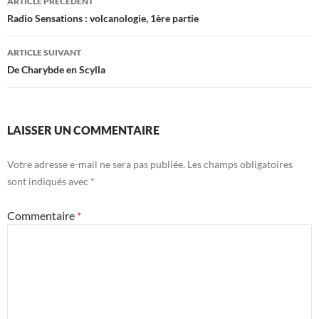
ARTICLE PRÉCÉDENT
des
Radio Sensations : volcanologie, 1ère partie
articles
ARTICLE SUIVANT
De Charybde en Scylla
LAISSER UN COMMENTAIRE
Votre adresse e-mail ne sera pas publiée.
Les champs obligatoires
sont indiqués avec
*
Commentaire
*