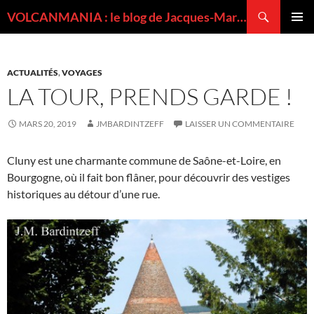
Recherche
VOLCANMANIA : le blog de Jacques-Marie BARDINTZEFF, volcanologue
ALLER
MENU
AU
PRINCI
CONTENU
ACTUALITÉS
,
VOYAGES
LA TOUR, PRENDS GARDE !
MARS 20, 2019
JMBARDINTZEFF
LAISSER UN COMMENTAIRE
Cluny est une charmante commune de Saône-et-Loire, en
Bourgogne, où il fait bon flâner, pour découvrir des vestiges
historiques au détour d’une rue.