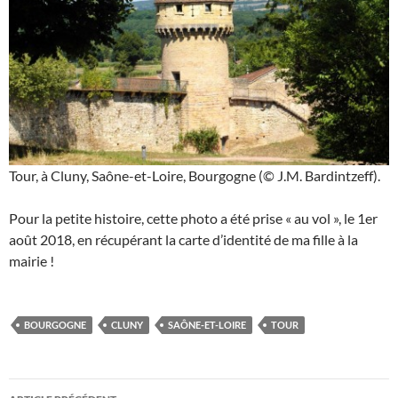
Tour, à Cluny, Saône-et-Loire, Bourgogne (© J.M. Bardintzeff).
Pour la petite histoire, cette photo a été prise « au vol », le 1er
août 2018, en récupérant la carte d’identité de ma fille à la
mairie !
BOURGOGNE
CLUNY
SAÔNE-ET-LOIRE
TOUR
Navigation