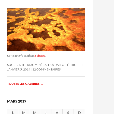
Cette galerie contient
8 photos
.
SOURCES THERMOMINÉRALES À DALLOL, ÉTHIOPIE
JANVIER 5, 2014
12 COMMENTAIRES
TOUTES LES GALERIES
→
MARS 2019
L
M
M
J
V
S
D