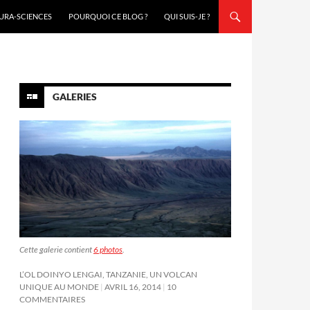
URA-SCIENCES
POURQUOI CE BLOG ?
QUI SUIS-JE ?
GALERIES
Cette galerie contient
6 photos
.
L’OL DOINYO LENGAI, TANZANIE, UN VOLCAN
UNIQUE AU MONDE
AVRIL 16, 2014
10
COMMENTAIRES