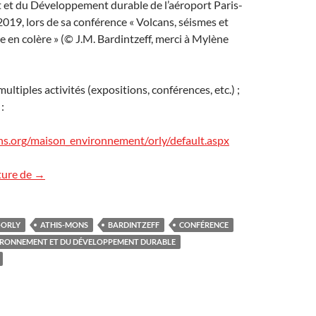
 et du Développement durable de l’aéroport Paris-
2019, lors de sa conférence « Volcans, séismes et
re en colère » (© J.M. Bardintzeff, merci à Mylène
ultiples activités (expositions, conférences, etc.) ;
:
s.org/maison_environnement/orly/default.aspx
La Maison de l’Environnement et du Développement durabl
ture de
→
-ORLY
ATHIS-MONS
BARDINTZEFF
CONFÉRENCE
VIRONNEMENT ET DU DÉVELOPPEMENT DURABLE