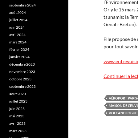
l’Environnement
septembre 2024
Orly le 15 mars 
août 2024
tsunamis: la Ter
juillet 2024
Genah-Breton).
juin 2024
avril 2024
Elle propose de m
mars 2024
pour tout savoir 
février 2024
janvier 2024
www.entrevoisin
décembre 2023
novembre 2023
Continuer la lec
octobre 2023
septembre 2023
août 2023
AÉROPORT PARIS
juillet 2023
MAISON DE L'EN
juin 2023
VOLCANOLOGUE
mai 2023
avril 2023
mars 2023