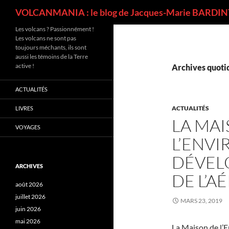
Recherche
VOLCANMANIA : le blog de Jacques-Marie BARDINT
Les volcans ? Passionnément !
Les volcans ne sont pas
toujours méchants, ils sont
aussi les témoins de la Terre
active !
Archives quotid
ACTUALITÉS
ACTUALITÉS
LIVRES
LA MAI
VOYAGES
L’ENV
DÉVEL
ARCHIVES
DE L’A
août 2026
juillet 2026
MARS 23, 2019
juin 2026
mai 2026
La Maison de l’