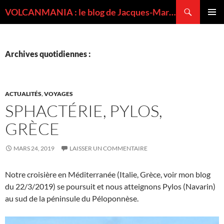
Recherche
VOLCANMANIA : le blog de Jacques-Marie BARDINTZEFF, volcanologue
ALLER
MENU
AU
PRINCI
CONTENU
Archives quotidiennes :
ACTUALITÉS
,
VOYAGES
SPHACTÉRIE, PYLOS,
GRÈCE
MARS 24, 2019
LAISSER UN COMMENTAIRE
Notre croisière en Méditerranée (Italie, Grèce, voir mon blog
du 22/3/2019) se poursuit et nous atteignons Pylos (Navarin)
au sud de la péninsule du Péloponnèse.