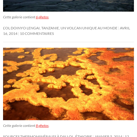
Cette galerie contient
6 photos
.
L’OL DOINYO LENGAI, TANZANIE, UN VOLCAN UNIQUE AU MONDE
AVRIL
16, 2014
10 COMMENTAIRES
Cette galerie contient
8 photos
.
SOURCES THERMOMINÉRALES À DALLOL, ÉTHIOPIE
JANVIER 5, 2014
12