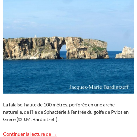
La falaise, haute de 100 mètres, perforée en une arche
naturelle, de l’île de Sphactérie à l’entrée du golfe de Pylos en
Grèce (© J.M. Bardintzeff).
Sphactérie, Pylos, Grèce
Continuer la lecture de
→