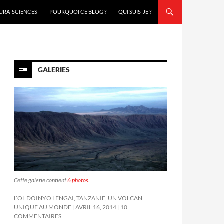
URA-SCIENCES
POURQUOI CE BLOG ?
QUI SUIS-JE ?
GALERIES
Cette galerie contient
6 photos
.
L’OL DOINYO LENGAI, TANZANIE, UN VOLCAN
UNIQUE AU MONDE
AVRIL 16, 2014
10
COMMENTAIRES