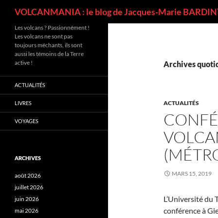
Recherche
VOLCANMANIA : le blog de Jacques-Marie BARDINT
Les volcans ? Passionnément !
Les volcans ne sont pas
toujours méchants, ils sont
aussi les témoins de la Terre
active !
Archives quotid
ACTUALITÉS
ACTUALITÉS
LIVRES
CONFÉR
VOYAGES
VOLCA
(MÉTR
ARCHIVES
MARS 15, 2019
août 2026
juillet 2026
L’Université du 
juin 2026
conférence à Gi
mai 2026