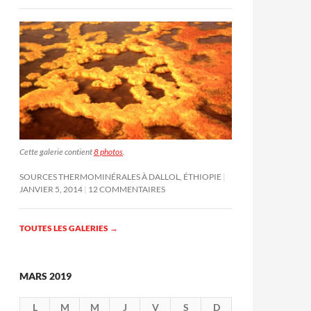
Cette galerie contient
8 photos
.
SOURCES THERMOMINÉRALES À DALLOL, ÉTHIOPIE
JANVIER 5, 2014
12 COMMENTAIRES
TOUTES LES GALERIES
→
MARS 2019
L
M
M
J
V
S
D