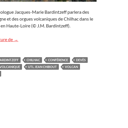
nologue Jacques-Marie Bardintzeff parlera des
ne et des orgues volcaniques de Chilhac dans le
en Haute-Loire (© J.M. Bardintzeff).
Conférence à Gien : Volcans de France (métropole et outr
ture de
→
ARDINTZEFF
CHILHAC
CONFÉRENCE
DEVÈS
VOLCANIQUE
UTL JEAN CHIBOUT
VOLCAN