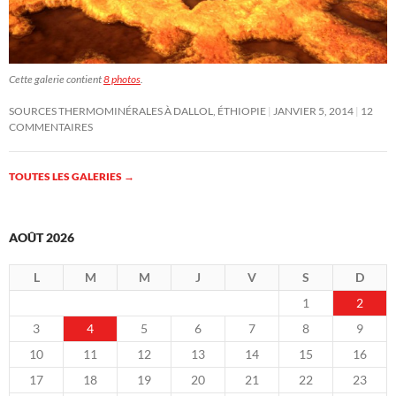
Cette galerie contient
8 photos
.
SOURCES THERMOMINÉRALES À DALLOL, ÉTHIOPIE
JANVIER 5, 2014
12
COMMENTAIRES
TOUTES LES GALERIES
→
AOÛT 2026
L
M
M
J
V
S
D
1
2
3
4
5
6
7
8
9
10
11
12
13
14
15
16
17
18
19
20
21
22
23