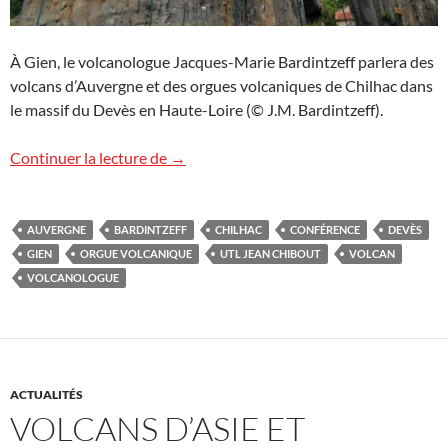
À Gien, le volcanologue Jacques-Marie Bardintzeff parlera des
volcans d’Auvergne et des orgues volcaniques de Chilhac dans
le massif du Devès en Haute-Loire (© J.M. Bardintzeff).
Conférence à Gien : Volcans de France (
Continuer la lecture de
→
AUVERGNE
BARDINTZEFF
CHILHAC
CONFÉRENCE
DEVÈS
GIEN
ORGUE VOLCANIQUE
UTL JEAN CHIBOUT
VOLCAN
VOLCANOLOGUE
ACTUALITÉS
VOLCANS D’ASIE ET