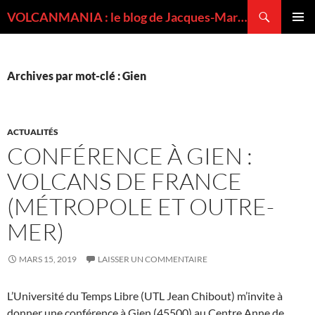
Recherche
VOLCANMANIA : le blog de Jacques-Marie BARDINTZEFF, volcanologue
ALLER
MENU
AU
PRINCI
CONTENU
Archives par mot-clé : Gien
ACTUALITÉS
CONFÉRENCE À GIEN :
VOLCANS DE FRANCE
(MÉTROPOLE ET OUTRE-
MER)
MARS 15, 2019
LAISSER UN COMMENTAIRE
L’Université du Temps Libre (UTL Jean Chibout) m’invite à
donner une conférence à Gien (45500) au Centre Anne de