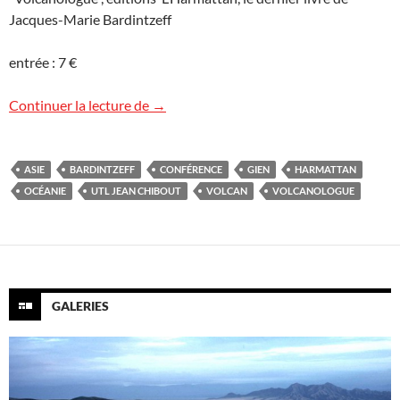
Jacques-Marie Bardintzeff
entrée : 7 €
Volcans d’Asie et d’Océanie
Continuer la lecture de
→
ASIE
BARDINTZEFF
CONFÉRENCE
GIEN
HARMATTAN
OCÉANIE
UTL JEAN CHIBOUT
VOLCAN
VOLCANOLOGUE
GALERIES