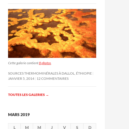
Cette galerie contient
8 photos
.
SOURCES THERMOMINÉRALES À DALLOL, ÉTHIOPIE
JANVIER 5, 2014
12 COMMENTAIRES
TOUTES LES GALERIES
→
MARS 2019
L
M
M
J
V
S
D