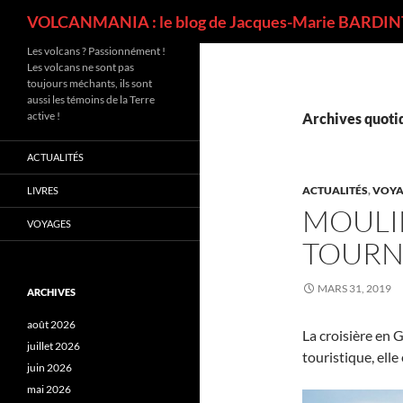
Recherche
VOLCANMANIA : le blog de Jacques-Marie BARDINT
Les volcans ? Passionnément !
Les volcans ne sont pas
toujours méchants, ils sont
aussi les témoins de la Terre
active !
Archives quotid
ACTUALITÉS
ACTUALITÉS
,
VOYA
LIVRES
MOULI
VOYAGES
TOURNE
MARS 31, 2019
ARCHIVES
août 2026
La croisière en G
juillet 2026
touristique, elle
juin 2026
mai 2026