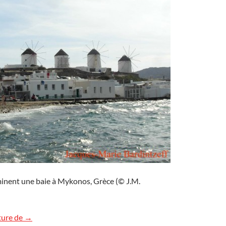
inent une baie à Mykonos, Grèce (© J.M.
Moulin des amours, tu tournes tes ailes
ture de
→