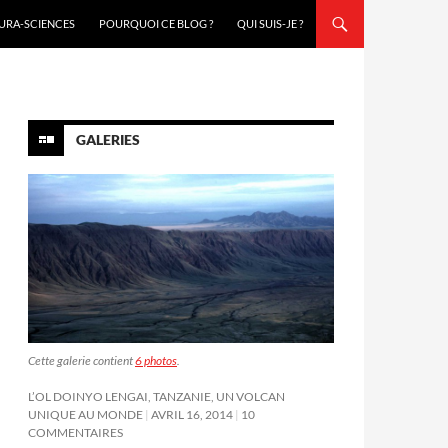
URA-SCIENCES
POURQUOI CE BLOG ?
QUI SUIS-JE ?
GALERIES
Cette galerie contient
6 photos
.
L’OL DOINYO LENGAI, TANZANIE, UN VOLCAN
UNIQUE AU MONDE
AVRIL 16, 2014
10
COMMENTAIRES