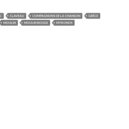
C
CLAVEAU
COMPAGNONS DE LA CHANSON
GRÈCE
MOULIN
MOULIN ROUGE
MYKONOS