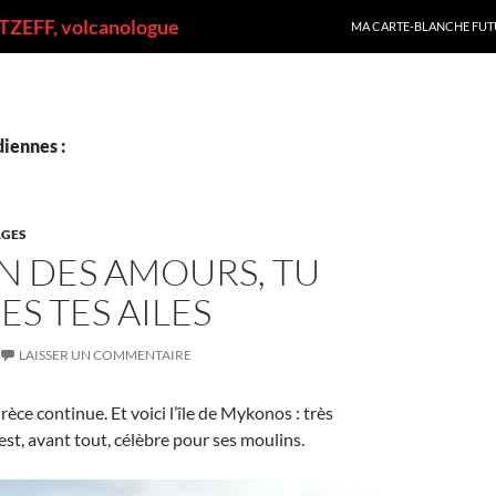
ALLER AU CONTENU
ZEFF, volcanologue
MA CARTE-BLANCHE FUT
iennes :
GES
N DES AMOURS, TU
S TES AILES
LAISSER UN COMMENTAIRE
rèce continue. Et voici l’île de Mykonos : très
 est, avant tout, célèbre pour ses moulins.