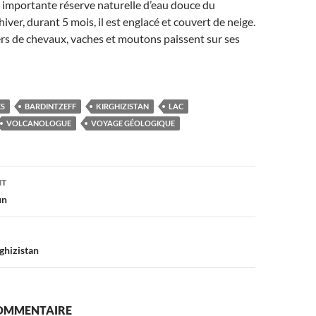
s importante réserve naturelle d’eau douce du
hiver, durant 5 mois, il est englacé et couvert de neige.
iers de chevaux, vaches et moutons paissent sur ses
ES
BARDINTZEFF
KIRGHIZISTAN
LAC
VOLCANOLOGUE
VOYAGE GÉOLOGIQUE
on
NT
un
ghizistan
COMMENTAIRE