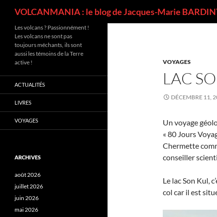
Recherche
VOLCANMANIA : le blog de Jacques-Marie BARDINT
Les volcans ? Passionnément !
Les volcans ne sont pas
toujours méchants, ils sont
aussi les témoins de la Terre
VOYAGES
active !
LAC SO
ACTUALITÉS
DÉCEMBRE 11, 2
LIVRES
VOYAGES
Un voyage géolog
« 80 Jours Voyag
Chermette comm
conseiller scien
ARCHIVES
août 2026
Le lac Son Kul, c
juillet 2026
col car il est si
juin 2026
mai 2026