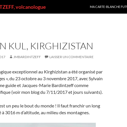
ALLER AU CONTENU
ZEFF, volcanologue
MA CARTE-BLANCHE FUT
N KUL, KIRGHIZISTAN
017
JMBARDINTZEFF
LAISSER UN COMMENTAIRE
ique exceptionnel au Kirghizistan a été organisé par
es », du 23 octobre au 3 novembre 2017, avec Sylvain
e guide et Jacques-Marie Bardintzeff comme
tifique (voir mon blog du 7/11/2017 et jours suivants).
’est un peu le bout du monde ! Il faut franchir un long
tué à 3016 m d’altitude, au milieu des montagnes.