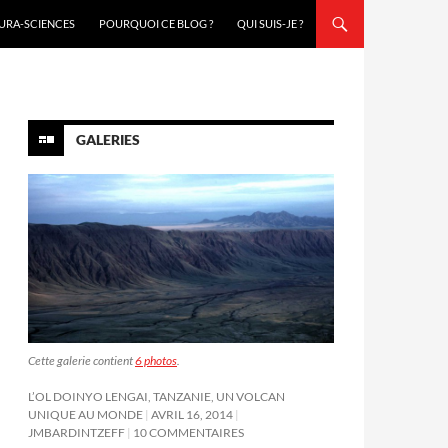
URA-SCIENCES
POURQUOI CE BLOG ?
QUI SUIS-JE ?
GALERIES
Cette galerie contient
6 photos
.
L’OL DOINYO LENGAI, TANZANIE, UN VOLCAN
UNIQUE AU MONDE
AVRIL 16, 2014
JMBARDINTZEFF
10 COMMENTAIRES