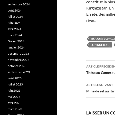
constitue la plu
septembre 2024
Kirghizistan. En 
août 2024
En été, des mill
juillet 2024
rives.
juin 2024
avril 2024
mars 2024
80 JOURS VOYAG
février 2024
SON KUL (LAC)
janvier 2024
décembre 2023
novembre 2023
Navigati
octobre 2023
ARTICLE PRÉCÉDE
des
septembre 2023
Thèse au Camero
août 2023
articles
juillet 2023
ARTICLE SUIVANT
juin 2023
Mine de sel au Kir
mai 2023
avril 2023
mars 2023
LAISSER UN 