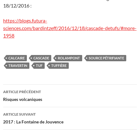
18/12/2016 :
https://blogs.futura-
sciences.com/bardintzeff/2016/12/18/cascade-detufs/#more-
1958
CALCAIRE
CASCADE
ROLAMPONT
SOURCE PÉTRIFIANTE
TRAVERTIN
TUF
TUFFIÈRE
Navigation
ARTICLE PRÉCÉDENT
des
Risques volcaniques
articles
ARTICLE SUIVANT
2017 : La Fontaine de Jouvence