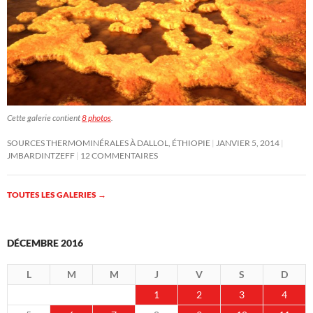
Cette galerie contient
8 photos
.
SOURCES THERMOMINÉRALES À DALLOL, ÉTHIOPIE
JANVIER 5, 2014
JMBARDINTZEFF
12 COMMENTAIRES
TOUTES LES GALERIES
→
DÉCEMBRE 2016
L
M
M
J
V
S
D
1
2
3
4