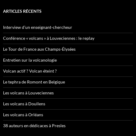
ARTICLES RÉCENTS
Interview d’un enseignant-chercheur
Conférence « volcans » à Louveciennes : le replay
Le Tour de France aux Champs-Élysées
Entretien sur la volcanologie
Volcan actif ? Volcan éteint ?
Le tephra de Romont en Belgique
Les volcans à Louveciennes
Les volcans à Doullens
Les volcans à Orléans
38 auteurs en dédicaces à Presles