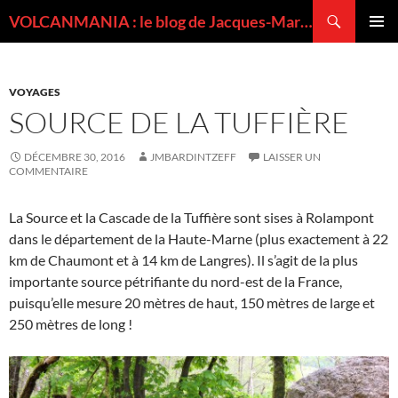
Recherche
VOLCANMANIA : le blog de Jacques-Marie BARDINTZEFF, volcanologue
ALLER
MENU
AU
PRINCI
CONTENU
VOYAGES
SOURCE DE LA TUFFIÈRE
DÉCEMBRE 30, 2016
JMBARDINTZEFF
LAISSER UN
COMMENTAIRE
La Source et la Cascade de la Tuffière sont sises à Rolampont
dans le département de la Haute-Marne (plus exactement à 22
km de Chaumont et à 14 km de Langres). Il s’agit de la plus
importante source pétrifiante du nord-est de la France,
puisqu’elle mesure 20 mètres de haut, 150 mètres de large et
250 mètres de long !