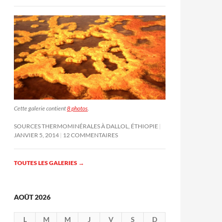
Cette galerie contient
8 photos
.
SOURCES THERMOMINÉRALES À DALLOL, ÉTHIOPIE
JANVIER 5, 2014
12 COMMENTAIRES
TOUTES LES GALERIES
→
AOÛT 2026
L
M
M
J
V
S
D