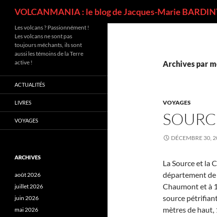
Recherche
VOLCANMANIA : le blog de Jacques-Marie BARDINT
Les volcans ? Passionnément !
Les volcans ne sont pas
toujours méchants, ils sont
aussi les témoins de la Terre
active !
Archives par m
ACTUALITÉS
VOYAGES
LIVRES
SOURCE
VOYAGES
DÉCEMBRE 30, 2
ARCHIVES
La Source et la 
département de 
août 2026
Chaumont et à 14
juillet 2026
source pétrifian
juin 2026
mètres de haut, 
mai 2026