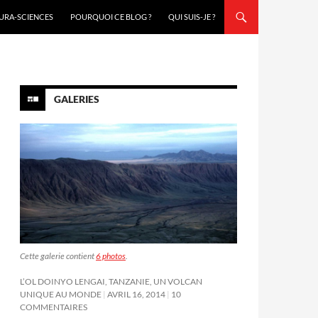
URA-SCIENCES
POURQUOI CE BLOG ?
QUI SUIS-JE ?
GALERIES
Cette galerie contient
6 photos
.
L’OL DOINYO LENGAI, TANZANIE, UN VOLCAN
UNIQUE AU MONDE
AVRIL 16, 2014
10
COMMENTAIRES