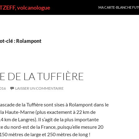
ALLER AU CONTENU
ZEFF, volcanologue
MA CARTE-BLANCHE FUT
ot-clé : Rolampont
 DE LA TUFFIÈRE
016
LAISSER UN COMMENTAIRE
Cascade de la Tuffière sont sises à Rolampont dans le
la Haute-Marne (plus exactement à 22 km de
 km de Langres). Il s’agit de la plus importante
te du nord-est de la France, puisqu’elle mesure 20
150 mètres de large et 250 mètres de long !