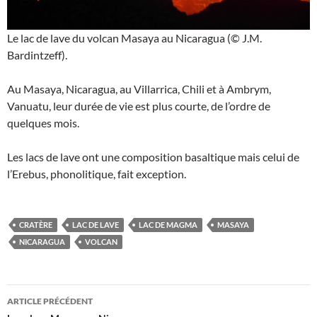
Le lac de lave du volcan Masaya au Nicaragua (© J.M.
Bardintzeff).
Au Masaya, Nicaragua, au Villarrica, Chili et à Ambrym,
Vanuatu, leur durée de vie est plus courte, de l’ordre de
quelques mois.
Les lacs de lave ont une composition basaltique mais celui de
l’Erebus, phonolitique, fait exception.
CRATÈRE
LAC DE LAVE
LAC DE MAGMA
MASAYA
NICARAGUA
VOLCAN
Navigation
ARTICLE PRÉCÉDENT