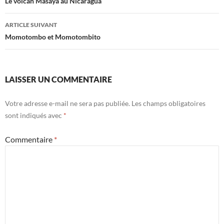
des
Le volcan Masaya au Nicaragua
articles
ARTICLE SUIVANT
Momotombo et Momotombito
LAISSER UN COMMENTAIRE
Votre adresse e-mail ne sera pas publiée.
Les champs obligatoires
sont indiqués avec
*
Commentaire
*