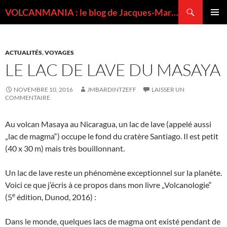
Recherche
VOLCANMANIA : le blog de Jacques-Marie BARDINTZEFF, volcanologue
ALLER
MENU
AU
PRINCI
CONTENU
ACTUALITÉS
,
VOYAGES
LE LAC DE LAVE DU MASAYA
NOVEMBRE 10, 2016
JMBARDINTZEFF
LAISSER UN
COMMENTAIRE
Au volcan Masaya au Nicaragua, un lac de lave (appelé aussi
„lac de magma“) occupe le fond du cratère Santiago. Il est petit
(40 x 30 m) mais très bouillonnant.
Un lac de lave reste un phénomène exceptionnel sur la planète.
Voici ce que j’écris à ce propos dans mon livre „Volcanologie“
e
(5
édition, Dunod, 2016) :
Dans le monde, quelques lacs de magma ont existé pendant de