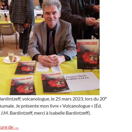
e
rdintzeff, volcanologue, le 25 mars 2023, lors du 20
’Aumale. Je présente mon livre « Volcanologue » (Éd.
.M. Bardintzeff, merci à Isabelle Bardintzeff).
À Aumale, au 20e Salon du livre
ture de
→