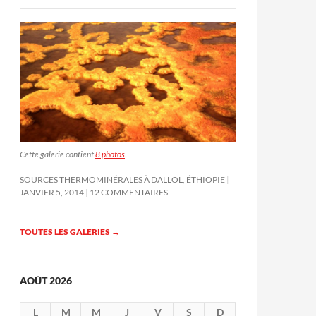
Cette galerie contient
8 photos
.
SOURCES THERMOMINÉRALES À DALLOL, ÉTHIOPIE
JANVIER 5, 2014
12 COMMENTAIRES
TOUTES LES GALERIES
→
AOÛT 2026
L
M
M
J
V
S
D