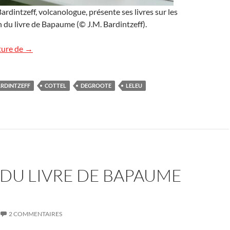
rdintzeff, volcanologue, présente ses livres sur les
n du livre de Bapaume (© J.M. Bardintzeff).
Salon de Bapaume : les images
ture de
→
RDINTZEFF
COTTEL
DEGROOTE
LELEU
DU LIVRE DE BAPAUME
2 COMMENTAIRES