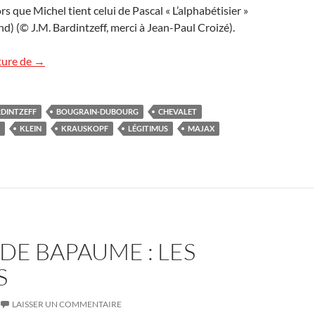
s que Michel tient celui de Pascal « L’alphabétisier »
nd) (© J.M. Bardintzeff, merci à Jean-Paul Croizé).
20e Salon du livre à Aumale
ture de
→
DINTZEFF
BOUGRAIN-DUBOURG
CHEVALET
KLEIN
KRAUSKOPF
LÉGITIMUS
MAJAX
DE BAPAUME : LES
S
LAISSER UN COMMENTAIRE