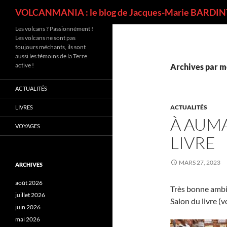
Recherche
VOLCANMANIA : le blog de Jacques-Marie BARDINT
Les volcans ? Passionnément !
Les volcans ne sont pas
toujours méchants, ils sont
aussi les témoins de la Terre
active !
Archives par mo
ACTUALITÉS
ACTUALITÉS
LIVRES
À AUMA
VOYAGES
LIVRE
MARS 27, 2023
ARCHIVES
août 2026
Très bonne ambi
juillet 2026
Salon du livre (
juin 2026
mai 2026