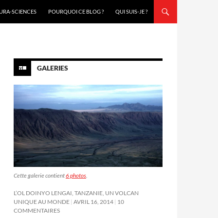
URA-SCIENCES
POURQUOI CE BLOG ?
QUI SUIS-JE ?
GALERIES
Cette galerie contient
6 photos
.
L’OL DOINYO LENGAI, TANZANIE, UN VOLCAN
UNIQUE AU MONDE
AVRIL 16, 2014
10
COMMENTAIRES