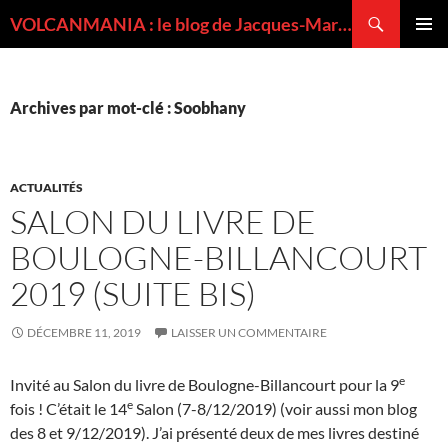
Recherche
VOLCANMANIA : le blog de Jacques-Marie BARDINTZEFF, volcanologue
ALLER
MENU
AU
PRINCI
CONTENU
Archives par mot-clé : Soobhany
ACTUALITÉS
SALON DU LIVRE DE
BOULOGNE-BILLANCOURT
2019 (SUITE BIS)
DÉCEMBRE 11, 2019
LAISSER UN COMMENTAIRE
e
Invité au Salon du livre de Boulogne-Billancourt pour la 9
e
fois ! C’était le 14
Salon (7-8/12/2019) (voir aussi mon blog
des 8 et 9/12/2019). J’ai présenté deux de mes livres destiné