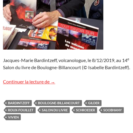
e
Jacques-Marie Bardintzeff, volcanologue, le 8/12/2019, au 14
Salon du livre de Boulogne-Billancourt (© Isabelle Bardintzeff).
Salon du livre de Boulogne-Billancourt 20
Continuer la lecture de
→
BARDINTZEFF
BOULOGNE-BILLANCOURT
GILDER
ROUX-FOUILLET
SALON DU LIVRE
SCHROEDER
SOOBHANY
VIVIEN