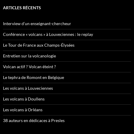
ARTICLES RÉCENTS
Interview d’un enseignant-chercheur
Conférence « volcans » à Louveciennes : le replay
Le Tour de France aux Champs-Élysées
Entretien sur la volcanologie
Volcan actif ? Volcan éteint ?
Le tephra de Romont en Belgique
Les volcans à Louveciennes
Les volcans à Doullens
Les volcans à Orléans
38 auteurs en dédicaces à Presles