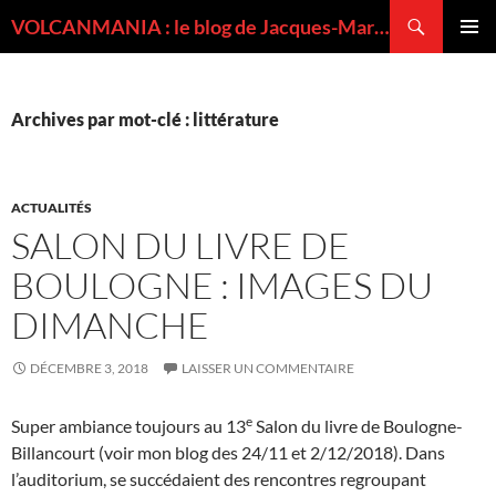
Recherche
VOLCANMANIA : le blog de Jacques-Marie BARDINTZEFF, volcanologue
ALLER
MENU
AU
PRINCI
CONTENU
Archives par mot-clé : littérature
ACTUALITÉS
SALON DU LIVRE DE
BOULOGNE : IMAGES DU
DIMANCHE
DÉCEMBRE 3, 2018
LAISSER UN COMMENTAIRE
e
Super ambiance toujours au 13
Salon du livre de Boulogne-
Billancourt (voir mon blog des 24/11 et 2/12/2018). Dans
l’auditorium, se succédaient des rencontres regroupant