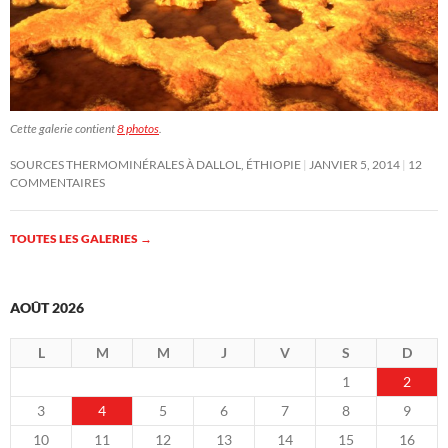
Cette galerie contient
8 photos
.
SOURCES THERMOMINÉRALES À DALLOL, ÉTHIOPIE
JANVIER 5, 2014
12
COMMENTAIRES
TOUTES LES GALERIES
→
AOÛT 2026
L
M
M
J
V
S
D
1
2
3
4
5
6
7
8
9
10
11
12
13
14
15
16