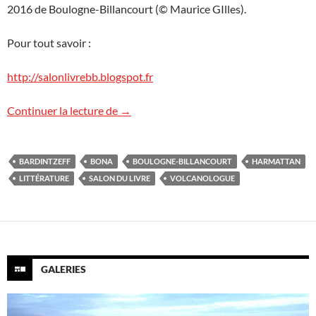
2016 de Boulogne-Billancourt (© Maurice GIlles).
Pour tout savoir :
http://salonlivrebb.blogspot.fr
12e Salon du livre de Boulogne-Billancou
Continuer la lecture de
→
BARDINTZEFF
BONA
BOULOGNE-BILLANCOURT
HARMATTAN
LITTÉRATURE
SALON DU LIVRE
VOLCANOLOGUE
GALERIES