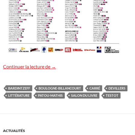
13e Salon du livre de Boulogne-Billancou
Continuer la lecture de
→
BARDINTZEFF
BOULOGNE-BILLANCOURT
CARRÉ
DEVILLERS
LITTÉRATURE
PATOU-MATHIS
SALON DU LIVRE
TESTOT
ACTUALITÉS