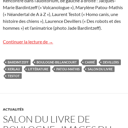
Rencontre dans l’auditorium, de gauche à droite : Jacques-
Marie Bardintzeff (« Volcanologue »), Marylène Patou-Mathis
(« Néandertal de A à Z »), Laurent Testot (« Homo canis, une
histoire des chiens »), Laurence Devillers (« Des robots et des
hommes ») et l’animatrice (photo Jade Bardintzeff).
Salon du livre de Boulogne : images du 
Continuer la lecture de
→
BARDINTZEFF
BOULOGNE-BILLANCOURT
CARRÉ
DEVILLERS
KERLAU
LITTÉRATURE
PATOU-MATHIS
SALON DU LIVRE
TESTOT
ACTUALITÉS
SALON DU LIVRE DE