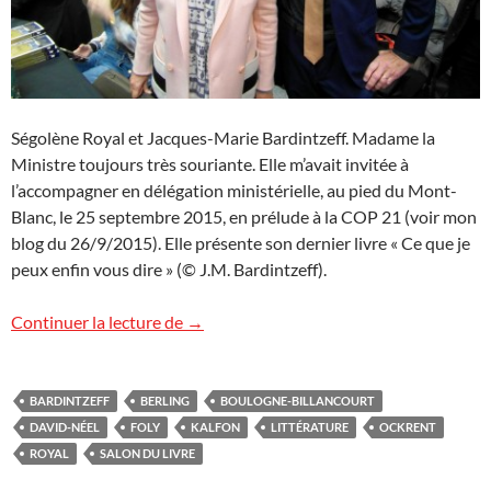
Ségolène Royal et Jacques-Marie Bardintzeff. Madame la
Ministre toujours très souriante. Elle m’avait invitée à
l’accompagner en délégation ministérielle, au pied du Mont-
Blanc, le 25 septembre 2015, en prélude à la COP 21 (voir mon
blog du 26/9/2015). Elle présente son dernier livre « Ce que je
peux enfin vous dire » (© J.M. Bardintzeff).
Salon du livre de Boulogne : images du s
Continuer la lecture de
→
BARDINTZEFF
BERLING
BOULOGNE-BILLANCOURT
DAVID-NÉEL
FOLY
KALFON
LITTÉRATURE
OCKRENT
ROYAL
SALON DU LIVRE