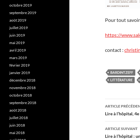
octobre 2019
septembre 2019
Pour tout savoir
août 2019
juillet 2019
https://www.sa
juin 2019
mai 2019
contact :
christi
avril 2019
mars 2019
février 2019
BARDINTZEFF
janvier 2019
LITTÉRATURE
décembre 2018
novembre 2018
octobre 2018
Navigati
septembre 2018
ARTICLE PRÉCÉDE
août 2018
des
Lire à l’hôpital, 4e
juillet 2018
articles
juin 2018
ARTICLE SUIVANT
mai 2018
Lire à l’hôpital : 