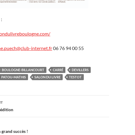
 :
londulivreboulogne.com/
ne.puech@club-internet.fr
06 76 94 00 55
BOULOGNE-BILLANCOURT
CARRÉ
DEVILLERS
PATOU-MATHIS
SALON DU LIVRE
TESTOT
on
NT
 édition
un grand succès !