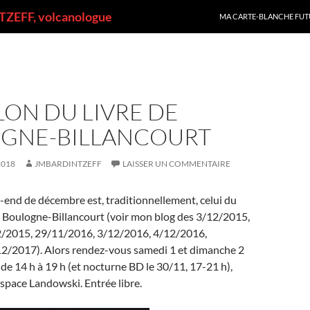
ALLER AU CONTENU
ZEFF, volcanologue
MA CARTE-BLANCHE FUT
LON DU LIVRE DE
GNE-BILLANCOURT
2018
JMBARDINTZEFF
LAISSER UN COMMENTAIRE
end de décembre est, traditionnellement, celui du
e Boulogne-Billancourt (voir mon blog des 3/12/2015,
2/2015, 29/11/2016, 3/12/2016, 4/12/2016,
2/2017). Alors rendez-vous samedi 1 et dimanche 2
e 14 h à 19 h (et nocturne BD le 30/11, 17-21 h),
’Espace Landowski. Entrée libre.