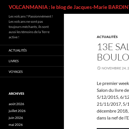
Recherche
VOLCANMANIA : le blog de Jacques-Marie BARDINT
Les volcans ? Passionnément !
Les volcans ne sont pas
toujours méchants, ils sont
aussi les témoins de la Terre
ACTUALITÉS
active !
13E SA
ACTUALITÉS
BOULO
LIVRES
NOVEMBRE 24, 
VOYAGES
Le premier week-
Salon du livre d
ARCHIVES
5/12/2015, 6/1
21/11/2017, 5/1
août 2026
décembre 2018, d
juillet 2026
dans la nef de l
juin 2026
mai 2026