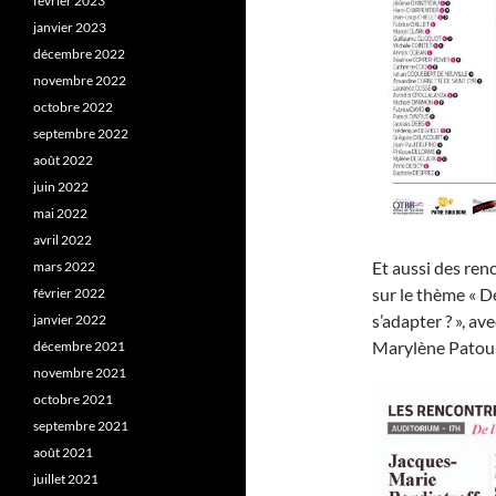
février 2023
janvier 2023
décembre 2022
novembre 2022
octobre 2022
septembre 2022
août 2022
juin 2022
mai 2022
avril 2022
Et aussi des ren
mars 2022
sur le thème « D
février 2022
s’adapter ? », a
janvier 2022
Marylène Patou-
décembre 2021
novembre 2021
octobre 2021
septembre 2021
août 2021
juillet 2021