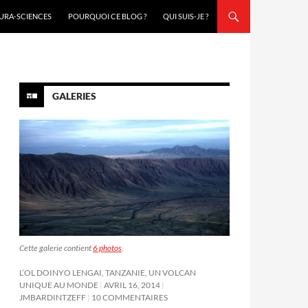
URA-SCIENCES
POURQUOI CE BLOG ?
QUI SUIS-JE ?
GALERIES
Cette galerie contient
6 photos
.
L’OL DOINYO LENGAI, TANZANIE, UN VOLCAN
UNIQUE AU MONDE
AVRIL 16, 2014
JMBARDINTZEFF
10 COMMENTAIRES