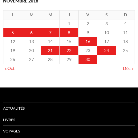
NOVEMBRE 2018
L
M
M
J
V
S
D
1
2
3
4
5
6
7
8
9
10
11
12
13
14
15
16
17
18
19
20
21
22
23
24
25
26
27
28
29
30
« Oct
Déc »
ACTUALITÉS
LIVRES
VOYAGES