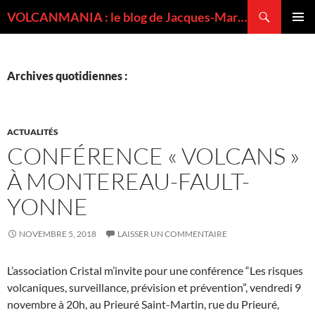
Recherche
VOLCANMANIA : le blog de Jacques-Marie BARDINTZEFF, volcanologue
ALLER
MENU
AU
PRINCI
CONTENU
Archives quotidiennes :
ACTUALITÉS
CONFÉRENCE « VOLCANS »
À MONTEREAU-FAULT-
YONNE
NOVEMBRE 5, 2018
LAISSER UN COMMENTAIRE
L’association Cristal m’invite pour une conférence “Les risques
volcaniques, surveillance, prévision et prévention”, vendredi 9
novembre à 20h, au Prieuré Saint-Martin, rue du Prieuré,