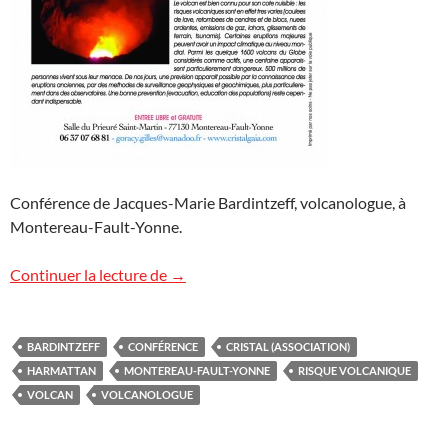
Conférence de Jacques-Marie Bardintzeff, volcanologue, à
Montereau-Fault-Yonne.
Conférence « Volcans » à Montereau-Fa
Continuer la lecture de
→
BARDINTZEFF
CONFÉRENCE
CRISTAL (ASSOCIATION)
HARMATTAN
MONTEREAU-FAULT-YONNE
RISQUE VOLCANIQUE
VOLCAN
VOLCANOLOGUE