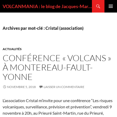
Recherche
VOLCANMANIA : le blog de Jacques-Marie BARDINTZEFF, volcanologue
ALLER
MENU
AU
PRINCI
CONTENU
Archives par mot-clé : Cristal (association)
ACTUALITÉS
CONFÉRENCE « VOLCANS »
À MONTEREAU-FAULT-
YONNE
NOVEMBRE 5, 2018
LAISSER UN COMMENTAIRE
L’association Cristal m’invite pour une conférence “Les risques
volcaniques, surveillance, prévision et prévention”, vendredi 9
novembre à 20h, au Prieuré Saint-Martin, rue du Prieuré,