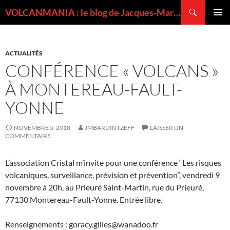
Recherche
VOLCANMANIA : le blog de Jacques-Marie BARDINTZEFF, volcanologue
ALLER
MENU
AU
PRINCI
CONTENU
ACTUALITÉS
CONFÉRENCE « VOLCANS »
À MONTEREAU-FAULT-
YONNE
NOVEMBRE 5, 2018
JMBARDINTZEFF
LAISSER UN
COMMENTAIRE
L’association Cristal m’invite pour une conférence “Les risques
volcaniques, surveillance, prévision et prévention”, vendredi 9
novembre à 20h, au Prieuré Saint-Martin, rue du Prieuré,
77130 Montereau-Fault-Yonne. Entrée libre.
Renseignements : goracy.gilles@wanadoo.fr