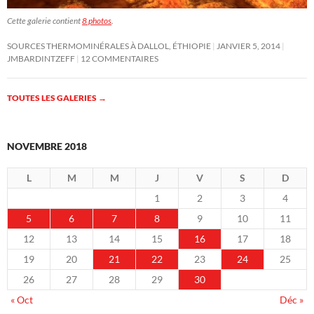
Cette galerie contient
8 photos
.
SOURCES THERMOMINÉRALES À DALLOL, ÉTHIOPIE
JANVIER 5, 2014
JMBARDINTZEFF
12 COMMENTAIRES
TOUTES LES GALERIES
→
NOVEMBRE 2018
L
M
M
J
V
S
D
1
2
3
4
5
6
7
8
9
10
11
12
13
14
15
16
17
18
19
20
21
22
23
24
25
26
27
28
29
30
« Oct
Déc »