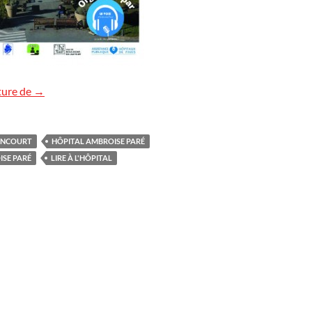
Lire à l’hôpital, 4e édition
ture de
→
ANCOURT
HÔPITAL AMBROISE PARÉ
ISE PARÉ
LIRE À L'HÔPITAL