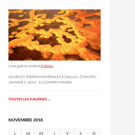
Cette galerie contient
8 photos
.
SOURCES THERMOMINÉRALES À DALLOL, ÉTHIOPIE
JANVIER 5, 2014
12 COMMENTAIRES
TOUTES LES GALERIES
→
NOVEMBRE 2018
L
M
M
J
V
S
D