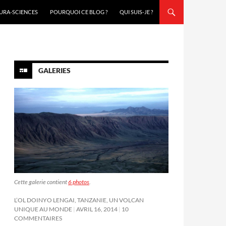
URA-SCIENCES
POURQUOI CE BLOG ?
QUI SUIS-JE ?
GALERIES
Cette galerie contient
6 photos
.
L’OL DOINYO LENGAI, TANZANIE, UN VOLCAN
UNIQUE AU MONDE
AVRIL 16, 2014
10
COMMENTAIRES