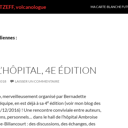
ALLER AU CONTENU
ZEFF, volcanologue
MA CARTE-BLANCHE FUT
iennes :
 L’HÔPITAL, 4E ÉDITION
2018
LAISSER UN COMMENTAIRE
al », merveilleusement organisé par Bernadette
e
équipe, en est déjà à sa 4
édition (voir mon blog des
/12/2016) ! Une rencontre conviviale entre auteurs,
ens, personnels… dans le hall de l’hôpital Ambroise
-Billancourt : des discussions, des échanges, des