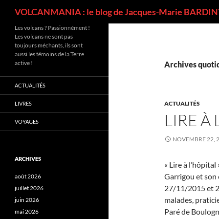
Recherche
VOLCANMANIA : le blog de Jacques-Marie BARDINT
Les volcans ? Passionnément !
Les volcans ne sont pas
toujours méchants, ils sont
aussi les témoins de la Terre
active !
Archives quotid
ACTUALITÉS
ACTUALITÉS
LIVRES
LIRE À
VOYAGES
NOVEMBRE 22, 
ARCHIVES
« Lire à l’hôpit
Garrigou et son 
août 2026
27/11/2015 et 2
juillet 2026
malades, pratici
juin 2026
Paré de Boulogne
mai 2026