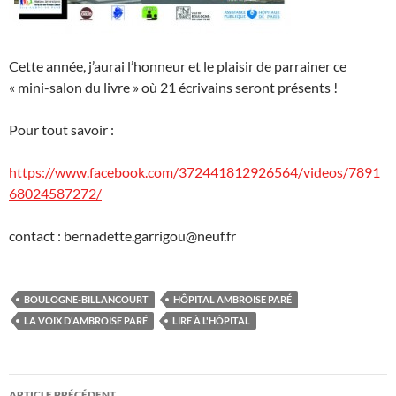
Cette année, j’aurai l’honneur et le plaisir de parrainer ce
« mini-salon du livre » où 21 écrivains seront présents !
Pour tout savoir :
https://www.facebook.com/372441812926564/videos/7891
68024587272/
contact : bernadette.garrigou@neuf.fr
BOULOGNE-BILLANCOURT
HÔPITAL AMBROISE PARÉ
LA VOIX D'AMBROISE PARÉ
LIRE À L'HÔPITAL
Navigation
ARTICLE PRÉCÉDENT