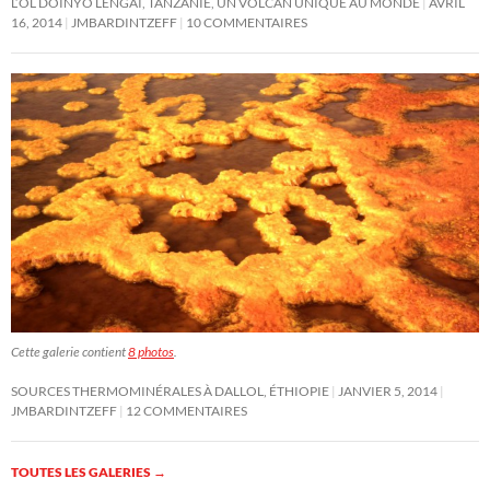
L’OL DOINYO LENGAI, TANZANIE, UN VOLCAN UNIQUE AU MONDE
AVRIL
16, 2014
JMBARDINTZEFF
10 COMMENTAIRES
Cette galerie contient
8 photos
.
SOURCES THERMOMINÉRALES À DALLOL, ÉTHIOPIE
JANVIER 5, 2014
JMBARDINTZEFF
12 COMMENTAIRES
TOUTES LES GALERIES
→