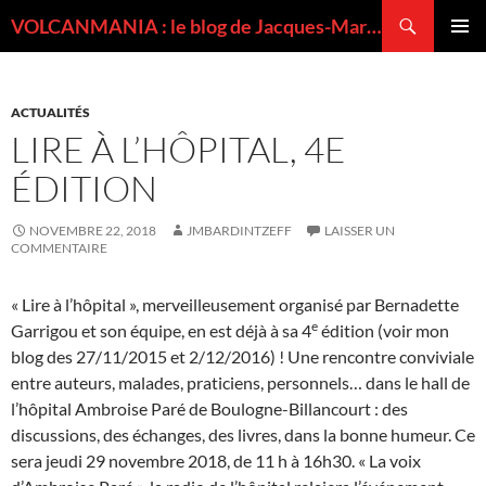
Recherche
VOLCANMANIA : le blog de Jacques-Marie BARDINTZEFF, volcanologue
ALLER
MENU
AU
PRINCI
CONTENU
ACTUALITÉS
LIRE À L’HÔPITAL, 4E
ÉDITION
NOVEMBRE 22, 2018
JMBARDINTZEFF
LAISSER UN
COMMENTAIRE
« Lire à l’hôpital », merveilleusement organisé par Bernadette
e
Garrigou et son équipe, en est déjà à sa 4
édition (voir mon
blog des 27/11/2015 et 2/12/2016) ! Une rencontre conviviale
entre auteurs, malades, praticiens, personnels… dans le hall de
l’hôpital Ambroise Paré de Boulogne-Billancourt : des
discussions, des échanges, des livres, dans la bonne humeur. Ce
sera jeudi 29 novembre 2018, de 11 h à 16h30. « La voix