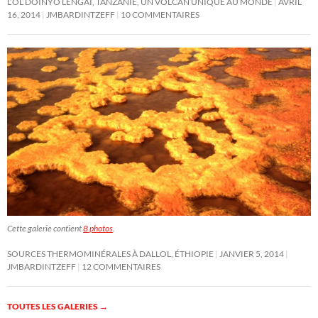
L’OL DOINYO LENGAI, TANZANIE, UN VOLCAN UNIQUE AU MONDE
AVRIL
16, 2014
JMBARDINTZEFF
10 COMMENTAIRES
Cette galerie contient
8 photos
.
SOURCES THERMOMINÉRALES À DALLOL, ÉTHIOPIE
JANVIER 5, 2014
JMBARDINTZEFF
12 COMMENTAIRES
TOUTES LES GALERIES
→