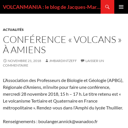
Recherche
VOLCANMANIA : le blog de Jacques-Marie BARDINTZEFF, volcanologue
ALLER
MENU
AU
PRINCI
CONTENU
ACTUALITÉS
CONFÉRENCE « VOLCANS »
À AMIENS
NOVEMBRE 21, 2018
JMBARDINTZEFF
LAISSER UN
COMMENTAIRE
L’Association des Professeurs de Biologie et Géologie (APBG),
Régionale d’Amiens, m’invite pour faire une conférence,
mercredi 28 novembre 2018, 15 h – 17 h. Le titre retenu est «
Le volcanisme Tertiaire et Quaternaire en France
métropolitaine ». Rendez-vous dans l’Amphi du lycée Thuillier.
Renseignements : boulanger.annick@wanadoo.fr