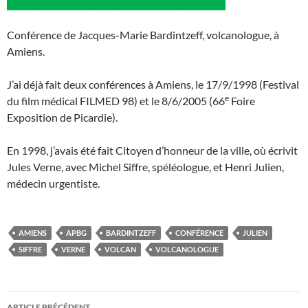
Conférence de Jacques-Marie Bardintzeff, volcanologue, à
Amiens.
J’ai déjà fait deux conférences à Amiens, le 17/9/1998 (Festival
e
du film médical FILMED 98) et le 8/6/2005 (66
Foire
Exposition de Picardie).
En 1998, j’avais été fait Citoyen d’honneur de la ville, où écrivit
Jules Verne, avec Michel Siffre, spéléologue, et Henri Julien,
médecin urgentiste.
AMIENS
APBG
BARDINTZEFF
CONFÉRENCE
JULIEN
SIFFRE
VERNE
VOLCAN
VOLCANOLOGUE
Navigation
ARTICLE PRÉCÉDENT