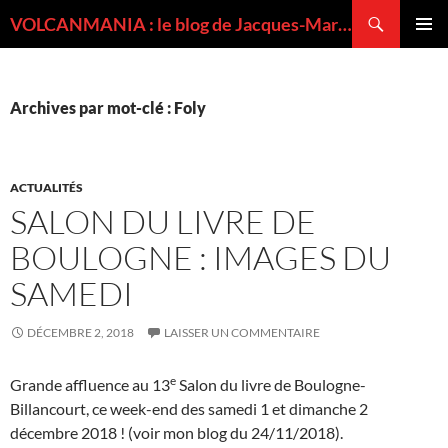
Recherche
VOLCANMANIA : le blog de Jacques-Marie BARDINTZEFF, volcanologue
ALLER
MENU
AU
PRINCI
CONTENU
Archives par mot-clé : Foly
ACTUALITÉS
SALON DU LIVRE DE
BOULOGNE : IMAGES DU
SAMEDI
DÉCEMBRE 2, 2018
LAISSER UN COMMENTAIRE
e
Grande affluence au 13
Salon du livre de Boulogne-
Billancourt, ce week-end des samedi 1 et dimanche 2
décembre 2018 ! (voir mon blog du 24/11/2018).