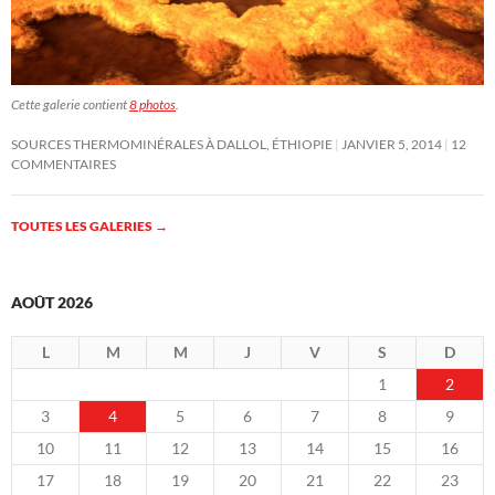
Cette galerie contient
8 photos
.
SOURCES THERMOMINÉRALES À DALLOL, ÉTHIOPIE
JANVIER 5, 2014
12
COMMENTAIRES
TOUTES LES GALERIES
→
AOÛT 2026
L
M
M
J
V
S
D
1
2
3
4
5
6
7
8
9
10
11
12
13
14
15
16
17
18
19
20
21
22
23