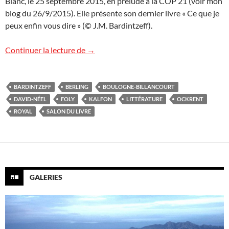
Blanc, le 25 septembre 2015, en prélude à la COP 21 (voir mon
blog du 26/9/2015). Elle présente son dernier livre « Ce que je
peux enfin vous dire » (© J.M. Bardintzeff).
Salon du livre de Boulogne : images du s
Continuer la lecture de
→
BARDINTZEFF
BERLING
BOULOGNE-BILLANCOURT
DAVID-NÉEL
FOLY
KALFON
LITTÉRATURE
OCKRENT
ROYAL
SALON DU LIVRE
GALERIES