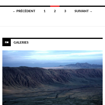
Navigation
← PRÉCÉDENT
1
2
3
SUIVANT →
des
articles
GALERIES