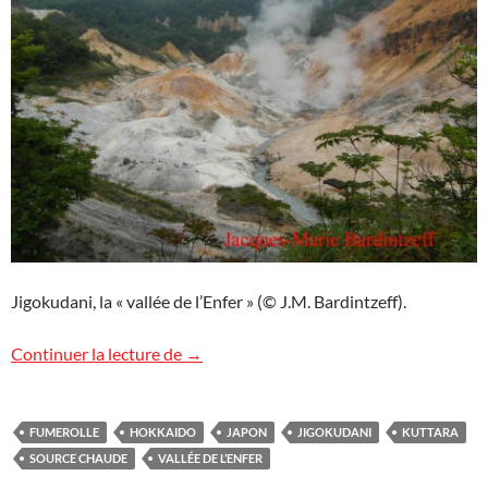
Jigokudani, la « vallée de l’Enfer » (© J.M. Bardintzeff).
Jigokudani, la « vallée de l’Enfer »
Continuer la lecture de
→
FUMEROLLE
HOKKAIDO
JAPON
JIGOKUDANI
KUTTARA
SOURCE CHAUDE
VALLÉE DE L’ENFER