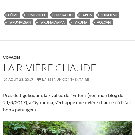
DÔME
FUMEROLLE
HOKKAIDO
JAPON
SHIKOTSU
TARUMAESAN
TARUMAEYAMA
TARUMAI
VOLCAN
VOYAGES
LA RIVIÈRE CHAUDE
AOÛT 23, 2017
LAISSER UN COMMENTAIRE
Près de Jigokudani, la « vallée de l’Enfer » (voir mon blog du
21/8/2017), à Oyunuma, s’échappe une rivière chaude où il fait
bon « patauger ».