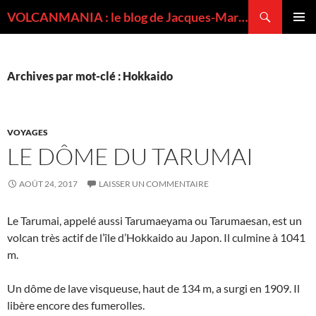
Recherche
VOLCANMANIA : le blog de Jacques-Marie BARDINTZEFF, volcanologue
ALLER
MENU
AU
PRINCI
CONTENU
Archives par mot-clé : Hokkaido
VOYAGES
LE DÔME DU TARUMAI
AOÛT 24, 2017
LAISSER UN COMMENTAIRE
Le Tarumai, appelé aussi Tarumaeyama ou Tarumaesan, est un
volcan très actif de l’île d’Hokkaido au Japon. Il culmine à 1041
m.
Un dôme de lave visqueuse, haut de 134 m, a surgi en 1909. Il
libère encore des fumerolles.