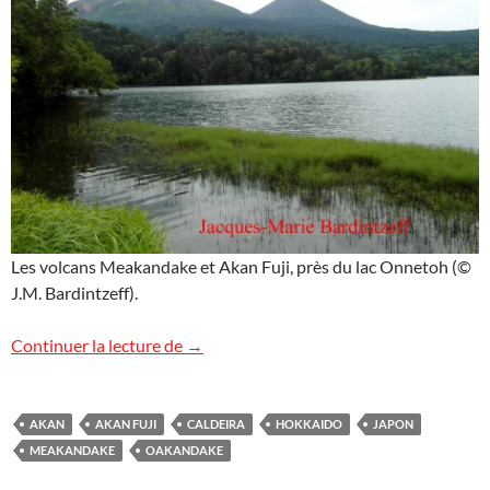
Les volcans Meakandake et Akan Fuji, près du lac Onnetoh (©
J.M. Bardintzeff).
Volcans Meakandake et Akan Fuji, Japon
Continuer la lecture de
→
AKAN
AKAN FUJI
CALDEIRA
HOKKAIDO
JAPON
MEAKANDAKE
OAKANDAKE