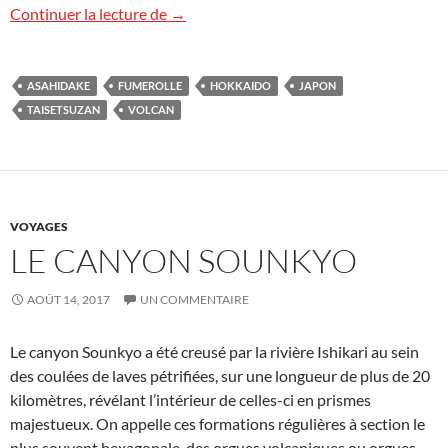
Volcan Asahidake, Japon
Continuer la lecture de
→
ASAHIDAKE
FUMEROLLE
HOKKAIDO
JAPON
TAISETSUZAN
VOLCAN
VOYAGES
LE CANYON SOUNKYO
AOÛT 14, 2017
UN COMMENTAIRE
Le canyon Sounkyo a été creusé par la rivière Ishikari au sein
des coulées de laves pétrifiées, sur une longueur de plus de 20
kilomètres, révélant l’intérieur de celles-ci en prismes
majestueux. On appelle ces formations régulières à section le
plus souvent hexagonale, des orgues volcaniques ou orgues