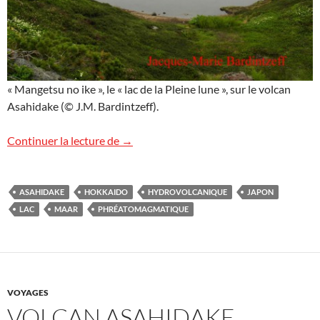
« Mangetsu no ike », le « lac de la Pleine lune », sur le volcan
Asahidake (© J.M. Bardintzeff).
Le lac de la Pleine lune
Continuer la lecture de
→
ASAHIDAKE
HOKKAIDO
HYDROVOLCANIQUE
JAPON
LAC
MAAR
PHRÉATOMAGMATIQUE
VOYAGES
VOLCAN ASAHIDAKE,