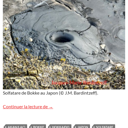
Solfatare de Bokke au Japon (© J.M. Bardintzeff).
Sur la Lune ?
Continuer la lecture de
→
AKAN (LAC)
BOKKE
HOKKAIDO
JAPON
SOLFATARE