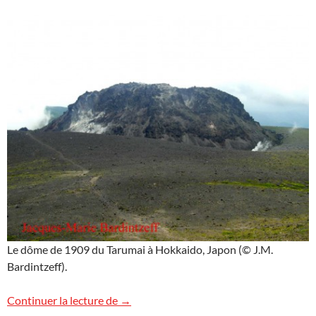
Le dôme de 1909 du Tarumai à Hokkaido, Japon (© J.M.
Bardintzeff).
Le dôme du Tarumai
Continuer la lecture de
→