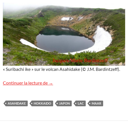
« Suribachi ike » sur le volcan Asahidake (© J.M. Bardintzeff).
Suribachi ike, Japon
Continuer la lecture de
→
ASAHIDAKE
HOKKAIDO
JAPON
LAC
MAAR