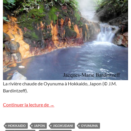
La rivière chaude de Oyunuma à Hokkaido, Japon (© J.M.
Bardintzeff).
La rivière chaude
Continuer la lecture de
→
HOKKAIDO
JAPON
JIGOKUDANI
OYUNUMA