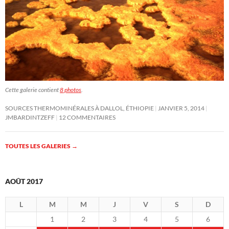
Cette galerie contient
8 photos
.
SOURCES THERMOMINÉRALES À DALLOL, ÉTHIOPIE
JANVIER 5, 2014
JMBARDINTZEFF
12 COMMENTAIRES
TOUTES LES GALERIES
→
AOÛT 2017
L
M
M
J
V
S
D
1
2
3
4
5
6