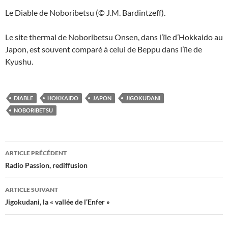
Le Diable de Noboribetsu (© J.M. Bardintzeff).
Le site thermal de Noboribetsu Onsen, dans l’île d’Hokkaido au
Japon, est souvent comparé à celui de Beppu dans l’île de
Kyushu.
DIABLE
HOKKAIDO
JAPON
JIGOKUDANI
NOBORIBETSU
Navigation
ARTICLE PRÉCÉDENT
des
Radio Passion, rediffusion
articles
ARTICLE SUIVANT
Jigokudani, la « vallée de l’Enfer »