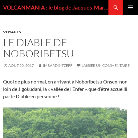
Recherche
VOLCANMANIA : le blog de Jacques-Marie BARDINTZEFF, volcanologue
ALLER
MENU
AU
PRINCI
CONTENU
VOYAGES
LE DIABLE DE
NOBORIBETSU
AOÛT 20, 2017
JMBARDINTZEFF
LAISSER UN COMMENTAIRE
Quoi de plus normal, en arrivant à Noboribetsu Onsen, non
loin de Jigokudani, la « vallée de l’Enfer », que d’être accueilli
par le Diable en personne !