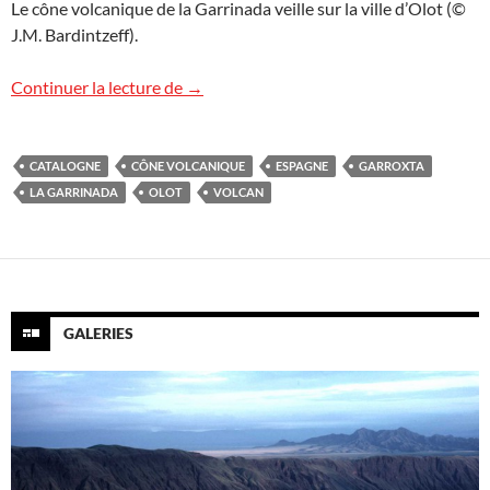
Le cône volcanique de la Garrinada veille sur la ville d’Olot (©
J.M. Bardintzeff).
Un volcan dans la ville
Continuer la lecture de
→
CATALOGNE
CÔNE VOLCANIQUE
ESPAGNE
GARROXTA
LA GARRINADA
OLOT
VOLCAN
GALERIES