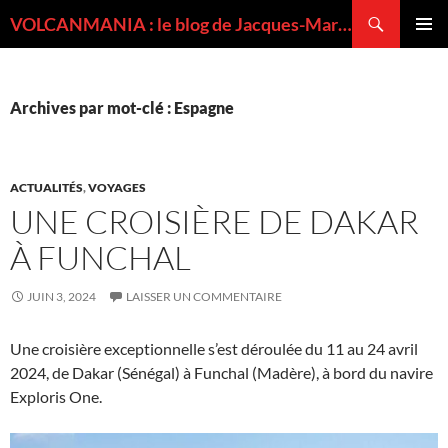
Recherche
VOLCANMANIA : le blog de Jacques-Marie BARDINTZEFF, volcanologue
ALLER
MENU
AU
PRINCI
CONTENU
Archives par mot-clé : Espagne
ACTUALITÉS
,
VOYAGES
UNE CROISIÈRE DE DAKAR
À FUNCHAL
JUIN 3, 2024
LAISSER UN COMMENTAIRE
Une croisière exceptionnelle s’est déroulée du 11 au 24 avril
2024, de Dakar (Sénégal) à Funchal (Madère), à bord du navire
Exploris One.