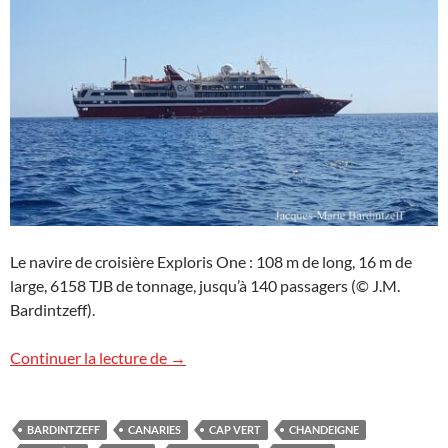
Le navire de croisière Exploris One : 108 m de long, 16 m de
large, 6158 TJB de tonnage, jusqu’à 140 passagers (© J.M.
Bardintzeff).
Une croisière de Dakar à Funchal
Continuer la lecture de
→
BARDINTZEFF
CANARIES
CAP VERT
CHANDEIGNE