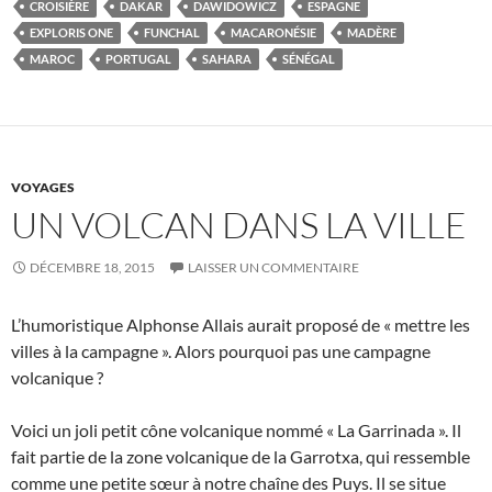
CROISIÈRE
DAKAR
DAWIDOWICZ
ESPAGNE
EXPLORIS ONE
FUNCHAL
MACARONÉSIE
MADÈRE
MAROC
PORTUGAL
SAHARA
SÉNÉGAL
VOYAGES
UN VOLCAN DANS LA VILLE
DÉCEMBRE 18, 2015
LAISSER UN COMMENTAIRE
L’humoristique Alphonse Allais aurait proposé de « mettre les
villes à la campagne ». Alors pourquoi pas une campagne
volcanique ?
Voici un joli petit cône volcanique nommé « La Garrinada ». Il
fait partie de la zone volcanique de la Garrotxa, qui ressemble
comme une petite sœur à notre chaîne des Puys. Il se situe